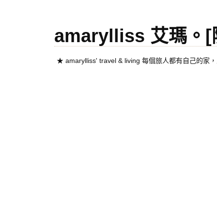
amarylliss 艾瑪
★ amarylliss' travel & living 每個旅人