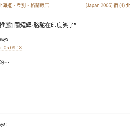
Next
宿 (3) 北海道‧登別‧格蘭飯店
[Japan 2005] 宿
post:
on “[推薦] 關耀輝-駱駝在印度笑了”
says:
at 05:09:18
的~~
ays: