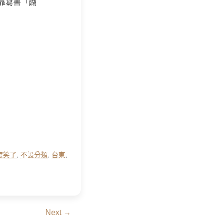
靠寫書「餬
度笑了
,
不設分類
,
台東
,
Next →