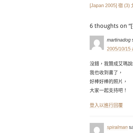
Previous
章
[Japan 2005] 
post:
導
6 thoughts 
覽
martinadog
2005/10/15 
沒錯，我贊成艾瑪說
我也收到書了，
好棒好棒的照片，
大家一起支持吧！
登入以進行回覆
spiralman
s