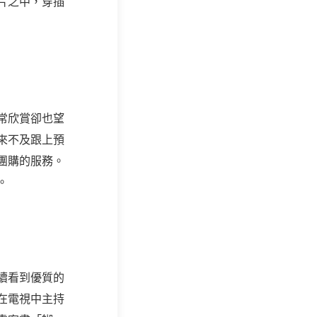
片之中，穿插
常欣賞卻也望
來不及跟上預
團購的服務。
。
續看到優質的
在電視中主持