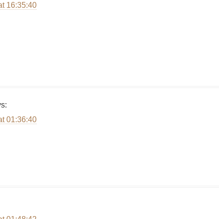
at 16:35:40
s:
at 01:36:40