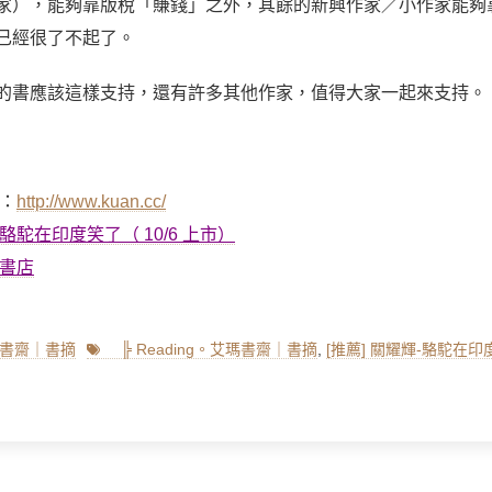
家），能夠靠版稅「賺錢」之外，其餘的新興作家／小作家能夠
已經很了不起了。
的書應該這樣支持，還有許多其他作家，值得大家一起來支持。
：
http://www.kuan.cc/
駝在印度笑了（ 10/6 上市）
書店
Tags
艾瑪書齋｜書摘
╠ Reading。艾瑪書齋｜書摘
,
[推薦] 關耀輝-駱駝在印