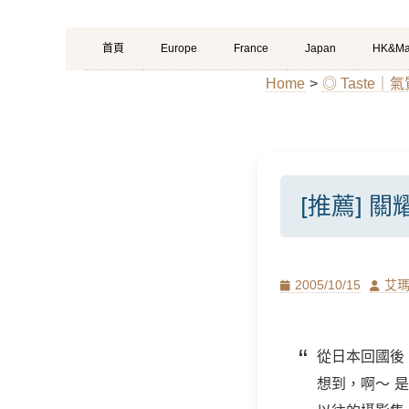
Primary
Skip
首頁
Europe
France
Japan
HK&Ma
Menu
to
Home
>
◎ Taste
content
[推薦] 
Posted
Author
2005/10/15
艾
on
從日本回國後
想到，啊～ 