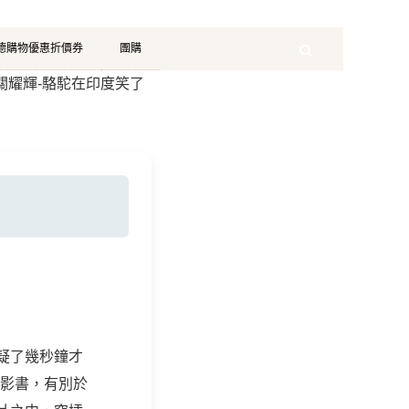
珂德購物優惠折價券
團購
Search
] 關耀輝-駱駝在印度笑了
疑了幾秒鐘才
攝影書，有別於