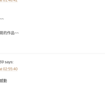
at 01:48:42
，
~~
哥的作品~~
69
says:
at 02:55:40
感動