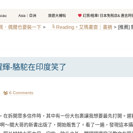
cau
Asia｜亞洲
旅遊大補帖
訂房/租車/ 日本免稅店& 唐吉
｜氣質．偶爾也要裝一下
>
╚ Reading。艾瑪書齋｜書摘
>
[推薦
關耀輝-駱駝在印度笑了
瑪
6 Comments
，在拆開眾多信件時，其中有一份大包裹讓我想要最先打開。遲
是啊～關大哥的新書出版了，開始販售了。看了一遍，發現這本