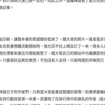
，照片幀幀大張力是一定的，除此之外，關耀輝還寫了散文在照
情記事。
紙印刷，讓整本書的質感都好起來了，關大哥的照片一直是我非
此在新書預購活動開始時，我也忍不住上網去訂了一本。很多人
現在博客來書店也開始販售了，關大哥自己的網站中也繼續提供
，只要是好品質的東西，不怕沒有人支持，只是時間的早晚而已
桿過日子的作家們，只希望大家能養成閱讀的習慣，如果想要繼
支持行動就是買一本書。其實除了在排行榜中前幾名的作家（能