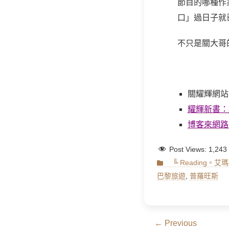
節目的哪種作
口」過日子就
不只是關大哥
關耀輝網站
耀輝新書：駱
博客來網路
Post Views:
1,243
Categories
╚ Reading。
巴黎旅遊
,
普羅旺斯
文
← Previous