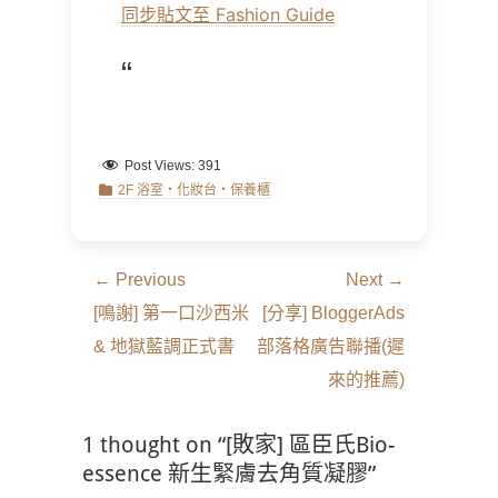
同步貼文至 Fashion Guide
Post Views:
391
Categories
2F 浴室‧化妝台‧保養櫃
文
← Previous
Next →
章
Previous
Next
[鳴謝] 第一口沙西米
[分享] BloggerAds
導
post:
post:
& 地獄藍調正式書
部落格廣告聯播(遲
覽
來的推薦)
1 thought on “[敗家] 區臣氏Bio-
essence 新生緊膚去角質凝膠”