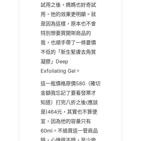
試用之後，媽媽也好奇試
用，他的效果更明顯。就
是因為這樣，原本也不會
特別想要買開架商品的
我，也順手帶了一條要價
不低的「新生緊膚去角質
凝膠」Deep
Exfoliating Gel。
這一瓶價格原價580（確切
金額我忘記了要看發票才
知道）打完八折之後(應該
是)464元，其實也不算便
宜，因為他的容量只有
60ml。不過買這一管商品
時，心情很不錯，至少旁