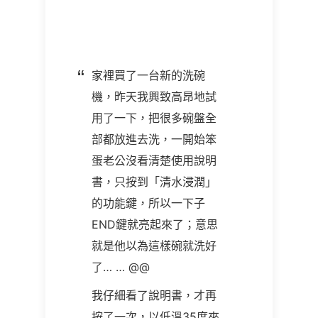
家裡買了一台新的洗碗
機，昨天我興致高昂地試
用了一下，把很多碗盤全
部都放進去洗，一開始笨
蛋老公沒看清楚使用說明
書，只按到「清水浸潤」
的功能鍵，所以一下子
END鍵就亮起來了；意思
就是他以為這樣碗就洗好
了
… … @@
我仔細看了說明書，才再
按了一次，以低溫
35
度來