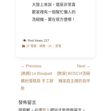
大致上來說，還是非常喜
歡家裡有一個幫忙懶人的
洗碗機，實在很方便哪！
Post Views:
227
Categories
3F 電腦‧網路‧3C‧家電
文
← Previous
Next →
章
Previous
Next
[美饌] Le Bouquet
[敗家] BOSCH洗碗
導
post:
post:
繽紛蛋糕房 手工餅
機家庭主婦的良伴
覽
乾
發佈留言
很抱歉，必須
登入
網站才能發佈留言。