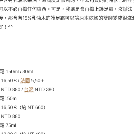
中含有乳油木果油，滋潤度是很夠的，在去角質的同時就已經在
可以不必再擦任何東西。可是，我還是會再擦上護足霜，沒辦法
後，那含有15%乳油木的護足霜可以讓原本乾燥的雙腳變成很滋
！^^
50ml / 30ml
16,50 € /
法國
5,50 €
NTD 880
/
台灣
NTD 380
150ml
16,50 €（約 NT 660）
NTD 880
 75ml