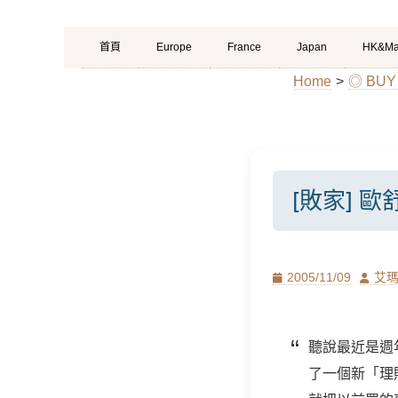
Primary
Skip
首頁
Europe
France
Japan
HK&Ma
Menu
to
Home
>
◎ B
content
[敗家] 
Posted
Author
2005/11/09
艾
on
聽說最近是週
了一個新「理