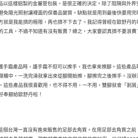
品以這樣鋁製的金屬管包裝，是很正確的決定。除了阻隔與外界
避免陽光照射讓裡面的保養品變質。缺點就是用到最後快要用完
方就是我能擠的極限，再也擠不下去了。我記得曾經在歐舒丹的
的工具，不過不知道有沒有販賣？總之，大家要認真擠不要浪費了
護手霜產品時，護手霜不但可以擦手，我也拿來擦腳。這些產品
屜櫃中，一洗完澡就拿出來從腳開始擦，腳擦完之後擦手。沒辦
，這些產品我很喜歡用，也不得不用，一不用，雙腳就會「剝屑
好奉銀給歐舒丹啦！
這個台灣一直沒有進來販售的足部去角質。在用足部去角質之前