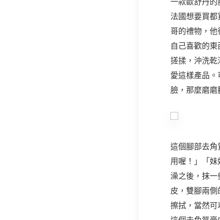
一款歐舒丹的
法國想要買都
哥的禮物，他
自己喜歡的東
搓揉，沖洗乾
愛這樣產品。
臉，那麼磨磨
這個腳部去角
用喔！」「妹
澡之後，抹一
皮，雙腳兩側
擦拭，當然可