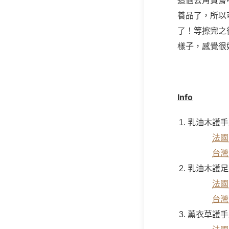
這個去角質膏
養品了，所以
了！等擦完之
樣子，感覺很好
Info
乳油木護手霜 1
法國
台灣
乳油木護足霜
法國
台灣
薰衣草護手霜