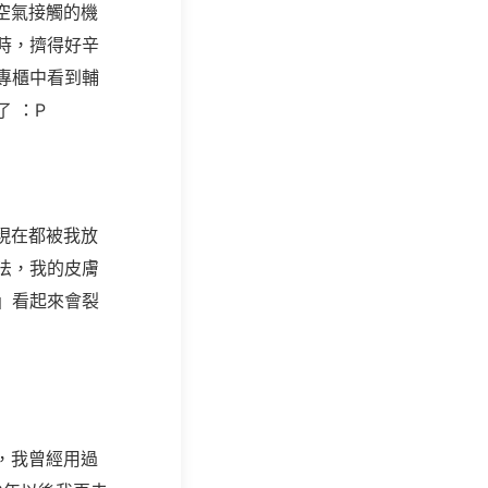
空氣接觸的機
時，擠得好辛
專櫃中看到輔
 ：P
現在都被我放
法，我的皮膚
」看起來會裂
，我曾經用過