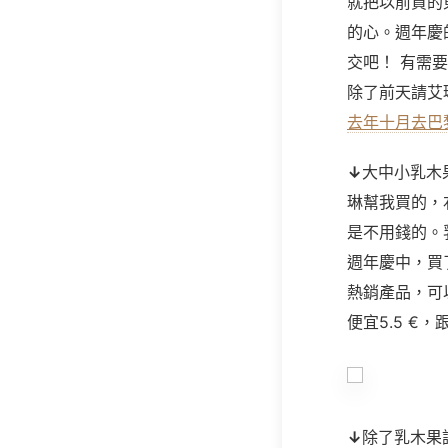
就把以前買的
的心。週年慶
交吧！ 有需
除了前天請艾
去年十月去巴
↓
大中小乳木果
琳幫我買的，
是不用錢的。
週年慶中，買
熱銷產品，可
便宜5.5
€，
↓
除了乳木果