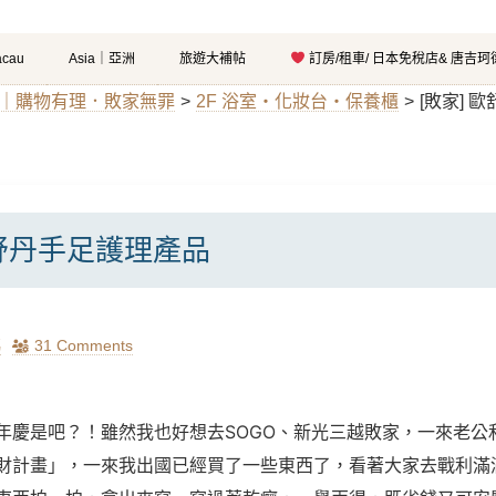
cau
Asia｜亞洲
旅遊大補帖
訂房/租車/ 日本免稅店& 唐吉
UY｜購物有理．敗家無罪
>
2F 浴室‧化妝台‧保養櫃
>
[敗家] 
歐舒丹手足護理產品
瑪
31 Comments
年慶是吧？！雖然我也好想去SOGO、新光三越敗家，一來老公
財計畫」，一來我出國已經買了一些東西了，看著大家去戰利滿