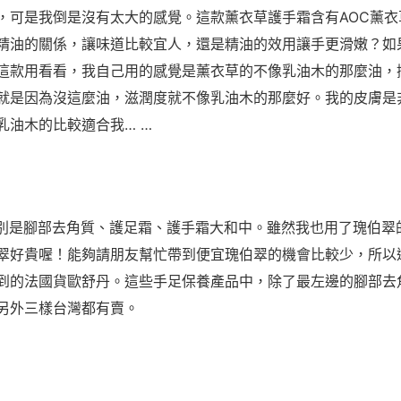
，可是我倒是沒有太大的感覺。這款薰衣草護手霜含有AOC薰衣
精油的關係，讓味道比較宜人，還是精油的效用讓手更滑嫩？如
這款用看看，我自己用的感覺是薰衣草的不像乳油木的那麼油，
就是因為沒這麼油，滋潤度就不像乳油木的那麼好。我的皮膚是
乳油木的比較適合我… …
別是腳部去角質、護足霜、護手霜大和中。雖然我也用了瑰伯翠
翠好貴喔！能夠請朋友幫忙帶到便宜瑰伯翠的機會比較少，所以
到的法國貨歐舒丹。這些手足保養產品中，除了最左邊的腳部去
另外三樣台灣都有賣。