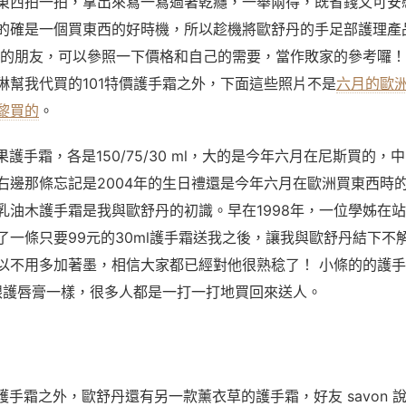
東西拍一拍，拿出來寫一寫過著乾癮，一舉兩得，既省錢又可安
的確是一個買東西的好時機，所以趁機將歐舒丹的手足部護理產
要的朋友，可以參照一下價格和自己的需要，當作敗家的參考囉
琳幫我代買的101特價護手霜之外，下面這些照片不是
六月的歐
黎買的
。
護手霜，各是150/75/30 ml，大的是今年六月在尼斯買的，
右邊那條忘記是2004年的生日禮還是今年六月在歐洲買東西時
乳油木護手霜是我與歐舒丹的初識。早在1998年，一位學姊在
了一條只要99元的30ml護手霜送我之後，讓我與歐舒丹結下不
以不用多加著墨，相信大家都已經對他很熟稔了！ 小條的的護
跟護唇膏一樣，很多人都是一打一打地買回來送人。
護手霜之外，歐舒丹還有另一款薰衣草的護手霜，好友 savon 