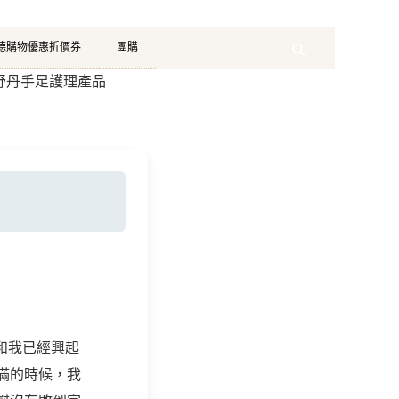
珂德購物優惠折價券
團購
Search
歐舒丹手足護理產品
和我已經興起
滿的時候，我