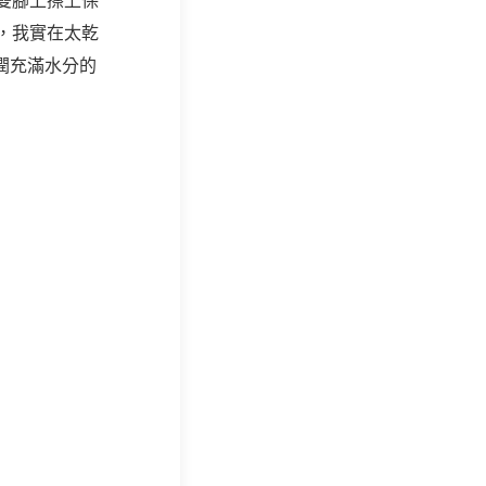
雙腳上擦上保
，我實在太乾
潤充滿水分的