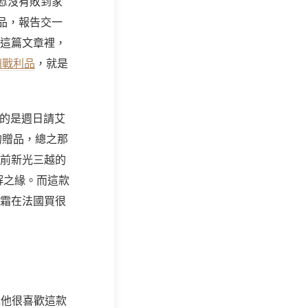
慰沒有敗到家
品，報告交一
！這篇文章裡，
洲戰利品
，就是
中的是週日請艾
的贈品，總之那
站前新光三越的
解之緣。而這款
手霜在法國買很
說他很喜歡這款