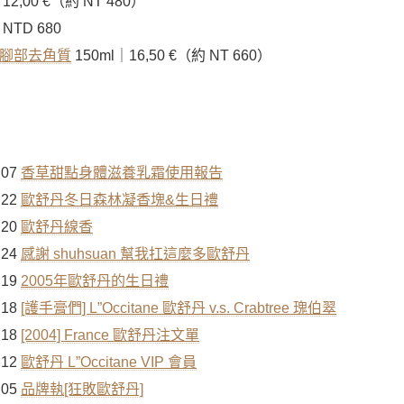
12,00 €（約 NT 480）
NTD 680
腳部去角質
150ml｜
16,50 €（約 NT 660）
.07
香草甜點身體滋養乳霜使用報告
.22
歐舒丹冬日森林凝香塊&生日禮
.20
歐舒丹線香
.24
感謝 shuhsuan 幫我扛這麼多歐舒丹
.19
2005年歐舒丹的生日禮
.18
[護手膏們] L”Occitane 歐舒丹 v.s. Crabtree 瑰伯翠
.18
[2004] France 歐舒丹注文單
.12
歐舒丹 L”Occitane VIP 會員
.05
品牌執[狂敗歐舒丹]