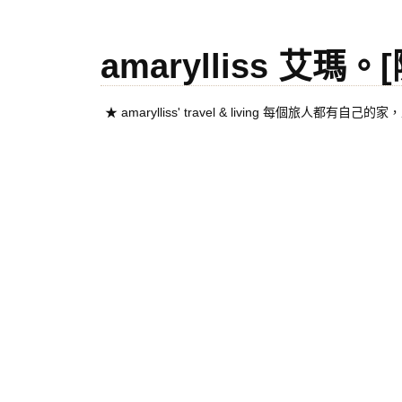
amarylliss 艾瑪
★ amarylliss' travel & living 每個旅人