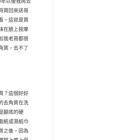
0年以後我再去
時買回來送哥
看，這就是買
抹在臉上按摩
如我老哥都很
角質，去不了
買？這個好好
的去角質在洗
是腳底的硬
面紙或濕紙巾
質之後，因為