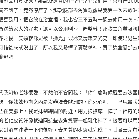
臉部去角質凝露，那款凝露真的非常非常非常好用，只可惜200
買不到了，竟然停產了。那款臉部去角質凝露是我第一次去歐洲
很喜歡用，把它放在浴室裡，我也會三不五時一週去偷用一次。
西送給家人的好處，還可以公用咧～一箭雙雕！那款去角質凝膠
淨之後，雙頰就像是被「拋光」似地又滑嫩又光亮，即使是男生
可惜後來就沒出了，所以我又發揮了實驗精神，買了這盒腳部去
腳部吧！
質我知道老妹很愛，不然他不會問我：「你什麼時候還要去法國
妹！你姊姊短期之內是沒辦法去歐洲的，你死心吧！」呈現膏狀
些在雙腳上，我是抹到踝關節附近，用力搓按摩一陣子，神奇的
的老化皮質好像就連同這些去角質膏一起融化掉了。接著可以用
以到浴室沖洗一下也很好，去角質的步驟就完成了。其實去完角