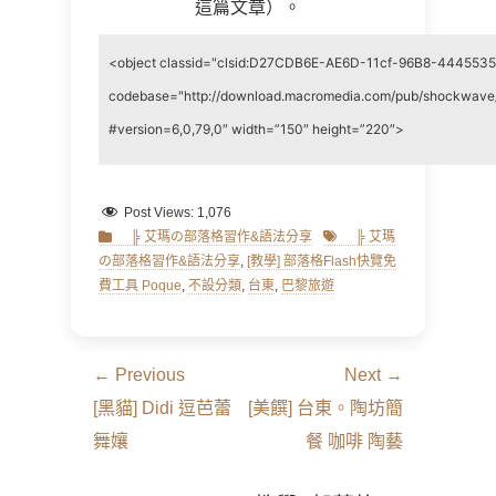
這篇文章）。
<object classid="clsid:D27CDB6E-AE6D-11cf-96B8-444553
codebase="http://download.macromedia.com/pub/shockwave/
#version=6,0,79,0″ width=”150″ height=”220″>
Post Views:
1,076
Categories
Tags
╠ 艾瑪の部落格習作&語法分享
╠ 艾瑪
の部落格習作&語法分享
,
[教學] 部落格Flash快覽免
費工具 Poque
,
不設分類
,
台東
,
巴黎旅遊
文
← Previous
Next →
章
Previous
Next
[黑貓] Didi 逗芭蕾
[美饌] 台東。陶坊簡
導
post:
post:
舞孃
餐 咖啡 陶藝
覽