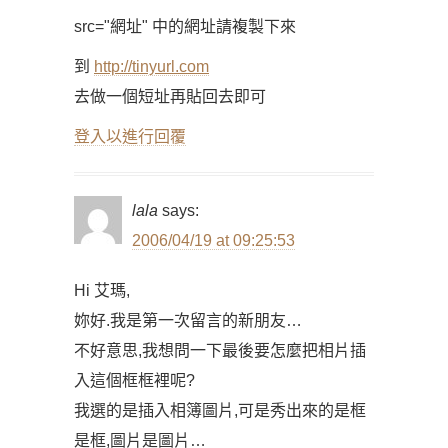
src="網址" 中的網址請複製下來
到
http://tinyurl.com
去做一個短址再貼回去即可
登入以進行回覆
lala
says:
2006/04/19 at 09:25:53
Hi 艾瑪,
妳好.我是第一次留言的新朋友…
不好意思,我想問一下最後要怎麼把相片插
入這個框框裡呢?
我選的是插入相簿圖片,可是秀出來的是框
是框,圖片是圖片…