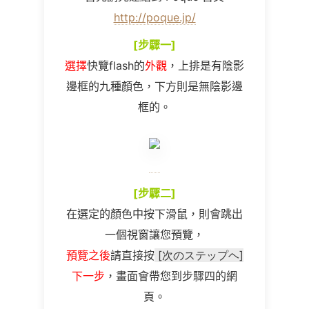
http://poque.jp/
[
步驟一
]
選擇
快覽
flash
的
外觀
，上排是有陰影
邊框的九種顏色，下方則是無陰影邊
框的。
[
步驟二
]
在選定的顏色中按下滑鼠，則會跳出
一個視窗讓您預覽，
預覽之後
請直接按
[
次のステップヘ
]
下一步
，畫面會帶您到步驟四的網
頁。