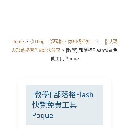
Home
>
◎ Blog｜部落格．你知或不知...
>
╠ 艾瑪
の部落格習作&語法分享
>
[教學] 部落格Flash快覽免
費工具 Poque
[教學] 部落格Flash
快覽免費工具
Poque