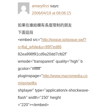
amarylliss
says:
2006/04/19 at 08:06:15
如果在連結欄有長度限制的朋友
下面這段
<embed src="
http://poque.jp/poque.swf?
s=flat_white&u=99f7ed86
82ea998f91cd9a20dd7cfd2f"
wmode="transparent" quality="high" b
gcolor="#ffffff"
pluginspage="
http://www.macromedia.co
m/go/getfla
shplayer" type="application/x-shockwave-
flash" width="150" height
="220"></embed>