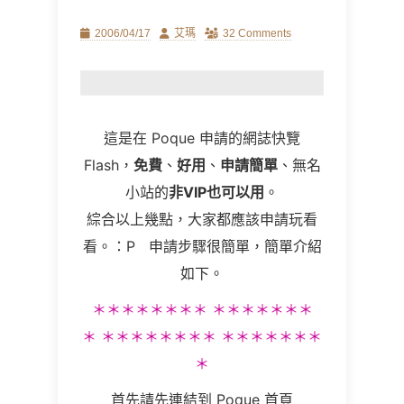
Posted
Author
2006/04/17
艾瑪
32 Comments
on
這是在
Poque
申請的網誌快覽
Flash
，
免費
、
好用
、
申請簡單
、無名
小站的
非VIP也可以用
。
綜合以上幾點，大家都應該申請玩看
看。：P 申請步驟很簡單，簡單介紹
如下。
＊
＊
＊
＊＊
＊
＊
＊
＊
＊
＊
＊＊
＊
＊
＊
＊
＊
＊
＊＊
＊
＊
＊
＊
＊
＊
＊＊
＊
＊
＊
首先請先連結到
Poque
首頁