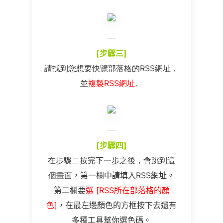
[
步驟三
]
請找到您想要快覽部落格的RSS網址，
並
複製RSS網址
。
[
步驟四
]
在步驟二按完下一步之後，會跳到這
個畫面
，第一欄中請填入RSS網址。
第二欄要
選
[
RSS所在部落格的顏
色
]
，在最左邊顏色的方框按下去還有
多種工具幫你選色碼。