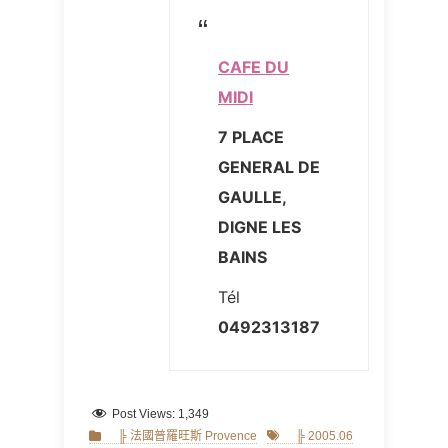
CAFE DU
MIDI
7 PLACE
GENERAL DE
GAULLE
,
DIGNE LES
BAINS
Tél
0492313187
Post Views:
1,349
Categories
Tags
╠ 法國普羅旺斯 Provence
╠ 2005.06