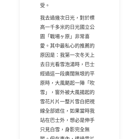
受。
我去過幾次日光，對於標
高一千多米的日光國立公
園「戰場ヶ原」非常喜
愛。其中最私心的推薦的
原因是：我第一次冬天上
去日光看雪泡湯時，巴士
經過這一段廣闊無垠的平
原時，大風颳起一陣「吹
雪」，窗外被大風揚起的
雪花片片一整片雪白把視
線全部遮住，如果當時我
站在巴士外，想必是伸手
只見白雪，身影完全無
蹤。但在車內，透過雪片