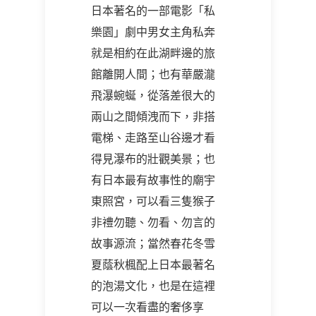
日本著名的一部電影「私
樂園」劇中男女主角私奔
就是相約在此湖畔邊的旅
館離開人間；也有華嚴瀧
飛瀑蜿蜒，從落差很大的
兩山之間傾洩而下，非搭
電梯、走路至山谷邊才看
得見瀑布的壯觀美景；也
有日本最有故事性的廟宇
東照宮，可以看三隻猴子
非禮勿聽、勿看、勿言的
故事源流；當然春花冬雪
夏蔭秋楓配上日本最著名
的泡湯文化，也是在這裡
可以一次看盡的奢侈享