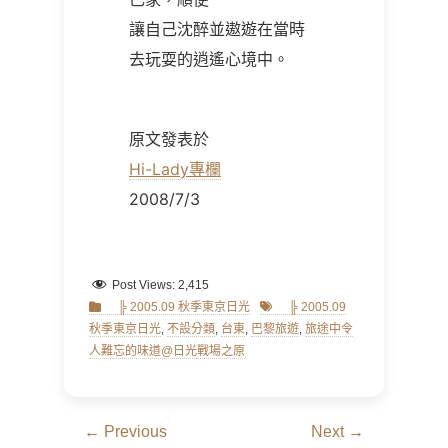
讓自己沈醉並遨遊在當時
去玩耍的逍遙心境中。
原文發表於
Hi-Lady專欄
2008/7/3
Post Views:
2,415
Categories
Tags
╠ 2005.09 秋季東京日光
╠ 2005.09
秋季東京日光
,
不設分類
,
台東
,
巴黎旅遊
,
旅途中令
人難忘的味道@日光戰場之原
文
← Previous
Next →