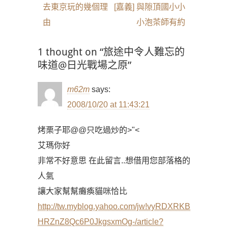
章
Previous
Next
去東京玩的幾個理
[嘉義] 與隙頂國小小
導
post:
post:
由
小泡茶師有約
覽
1 thought on “旅途中令人難忘的
味道@日光戰場之原”
m62m
says:
2008/10/20 at 11:43:21
烤栗子耶@@只吃過炒的>"<
艾瑪你好
非常不好意思 在此留言..想借用您部落格的
人氣
讓大家幫幫癱瘓貓咪恰比
http://tw.myblog.yahoo.com/jw!vyRDXRKB
HRZnZ8Qc6P0JkgsxmOg-/article?