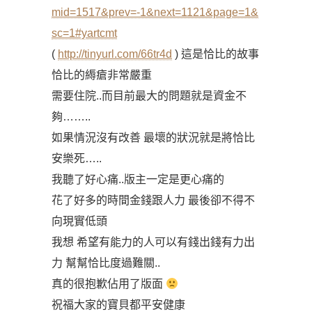
mid=1517&prev=-1&next=1121&page=1&
sc=1#yartcmt
(
http://tinyurl.com/66tr4d
) 這是恰比的故事
恰比的縟瘡非常嚴重
需要住院..而目前最大的問題就是資金不
夠……..
如果情況沒有改善 最壞的狀況就是將恰比
安樂死…..
我聽了好心痛..版主一定是更心痛的
花了好多的時間金錢跟人力 最後卻不得不
向現實低頭
我想 希望有能力的人可以有錢出錢有力出
力 幫幫恰比度過難關..
真的很抱歉佔用了版面
祝福大家的寶貝都平安健康