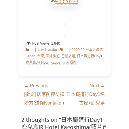
Post Views:
1,840
Categories
Tags
╠ 九州 Kyushu
╠ 2009.02 日本走透透
Japan
,
台東
,
國外旅遊
,
巴黎旅遊
,
日本鐵道行Day1
鹿兒島JR Hotel Kagoshima(照片)
文
← Previous
Next →
章
Previous
Next
[徵文] 居家防摔防撞
日本鐵道行Day1名
導
post:
post:
妙方(送你Noritake!)
古屋>鹿兒島
覽
2 thoughts on “日本鐵道行Day1
鹿兒島JR Hotel Kagoshima(照片)”