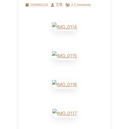
Posted
Author
2009/02/16
艾瑪
2 Comments
on