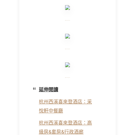
延伸閱讀
杭州西溪喜來登酒店：采
悅軒中餐廳
杭州西溪喜來登酒店：高
級房&套房&行政酒廊