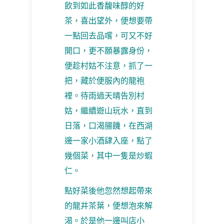
飲到如此香馥味醇的好
茶，喜出望外，便想要帶
一點回去品嚐，可又不好
開口，更不願暴露身份，
便趁村姑不注意，抓了一
把，藏於便服內的龍袍
裡。待雨過天晴告別村
姑，繼續遊山玩水，直到
日落，口渴腸饑，在西湖
邊一家小酒肆入座，點了
幾個菜，其中一隻是炒蝦
仁。
點好菜後他忽然想起帶來
的龍井茶葉，便想泡來解
渴。於是他一邊叫店小