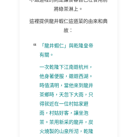
將綠茶淋上。
這裡提供龍井蝦仁這道菜的由來和典
故：
「龍井蝦仁」與乾隆皇帝
有關。
一次乾隆下江南遊杭州，
他身著便服，遨遊西湖。
時值清明，當他來到龍井
茶鄉時，天忽下大雨，只
得就近在一位村姑家避
雨，村姑好客，讓坐泡
茶。茶用新采的龍井，炭
火燒製的山泉所沏，乾隆