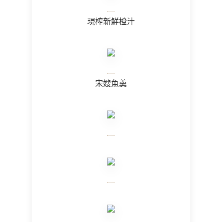
現榨新鮮橙汁
宋嫂魚羹