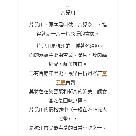
片兒川
片兒川，原本是叫做「片兒汆」，指
得就是一片一片汆燙的意思。
片兒川是杭州的一種著名湯麵，
面的澆頭主要由雪菜、筍片、瘦肉絲
組成，鮮美可口。
已有百餘年歷史，最早由杭州老店
奎
元館
首創，
其特色在於雪菜和筍片的鮮美，讓食
客吃後回味無窮。
片兒川的價格適中（一般在7-15元人
民幣），
是杭州市民最喜愛的日常小吃之一。