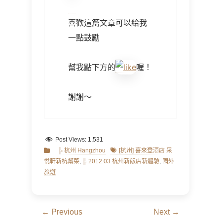
喜歡這篇文章可以給我
一點鼓勵
幫我點下方的
喔！
謝謝～
Post Views:
1,531
Categories
Tags
╠ 杭州 Hangzhou
[杭州] 喜來登酒店 采
悅軒新杭幫菜
,
╠ 2012.03 杭州新飯店新體驗
,
國外
旅遊
文
← Previous
Next →