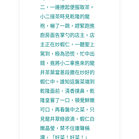
二，一邊撩起便服取茶。
小二接茶時見乾隆的龍
袍，嚇了一跳，趕緊跑進
廚房面告掌勺的店主。店
主正在炒蝦仁，一聽聖上
駕到，極為恐慌，忙中出
錯，竟將小二拿進來的龍
井茶葉當蔥段撒在炒好的
蝦仁中。誰知這盤菜端到
乾隆面前，清香撲鼻，乾
隆皇嘗了一口，頓覺鮮嫩
可口，再看盤中之菜，只
見龍井翠綠欲滴，蝦仁白
嫩晶瑩，禁不住連聲稱
讚，「好菜！好菜！」