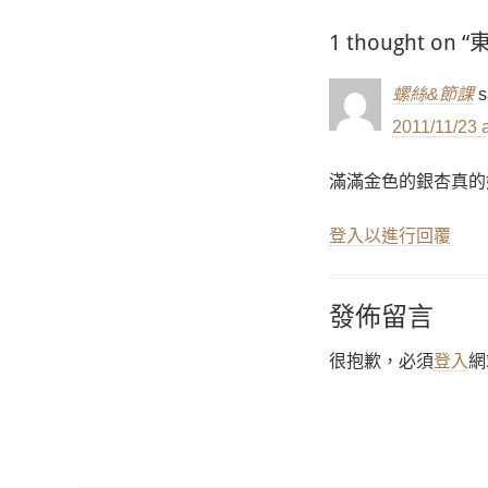
覽
1 thought o
螺絲&節課
s
2011/11/23 a
滿滿金色的銀杏真的好美喔
登入以進行回覆
發佈留言
很抱歉，必須
登入
網