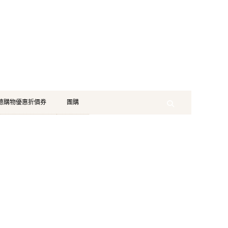
珂德購物優惠折價券
團購
Search