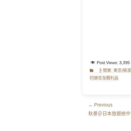
Post Views:
3,395
Categories
╠ 關東: 東京|橫濱|
的銀杏及戰利品
文
← Previous
Previous
章
秋景＠日本旅遊途中
post:
導