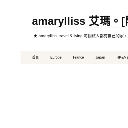
amarylliss 艾瑪
★ amarylliss' travel & living 每個旅人
Primary
Skip
首頁
Europe
France
Japan
HK&Ma
Menu
to
content