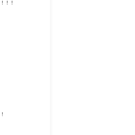
！！！
！