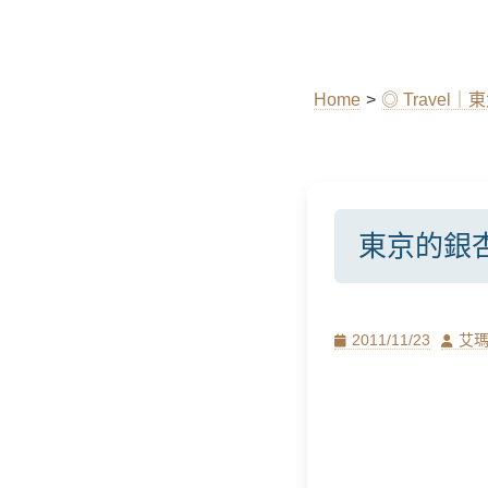
Home
>
◎ Travel｜
東京的銀
Posted
Author
2011/11/23
艾
on