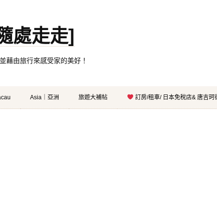
。[隨處走走]
都有自己的家，並藉由旅行來感受家的美好！
cau
Asia｜亞洲
旅遊大補帖
訂房/租車/ 日本免稅店& 唐吉