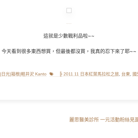
這就是少數戰利品啦~~
今天看到很多東西想買，但最後都沒買，我真的忍下來了耶~~
Tags
日光|箱根|軽井沢 Kanto
╠ 2011.11 日本紅葉馬拉松之旅
,
台東
,
國
Next
麗思醫美診所 一元活動粉絲見面禮
post: