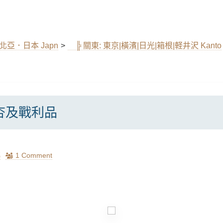
東北亞．日本 Japn
>
╠ 關東: 東京|橫濱|日光|箱根|軽井沢 Kanto
杏及戰利品
瑪
1 Comment