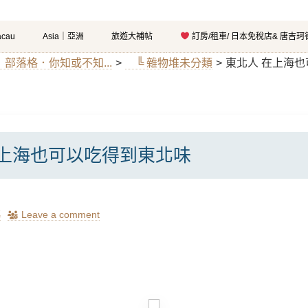
cau
Asia｜亞洲
旅遊大補帖
訂房/租車/ 日本免稅店& 唐吉
g｜部落格．你知或不知...
>
╚ 雜物堆未分類
>
東北人 在上海
在上海也可以吃得到東北味
瑪
Leave a comment