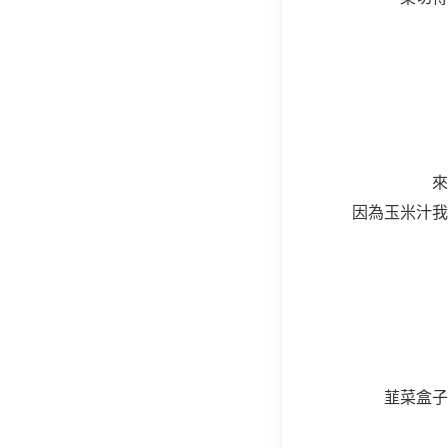
來
因為玉米汁我
韮菜盒子