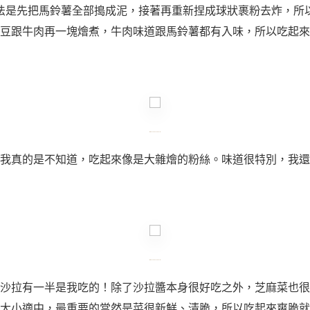
法是先把馬鈴薯全部搗成泥，接著再重新捏成球狀裹粉去炸，所
豆跟牛肉再一塊燴煮，牛肉味道跟馬鈴薯都有入味，所以吃起來
我真的是不知道，吃起來像是大雜燴的粉絲。味道很特別，我還
沙拉有一半是我吃的！除了沙拉醬本身很好吃之外，芝麻菜也很
大小適中，最重要的當然是菜很新鮮、清脆，所以吃起來爽脆就