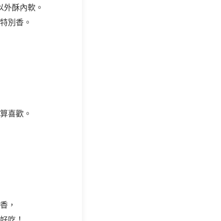
以外酥內軟。
特別香。
算喜歡。
香，
好吃！