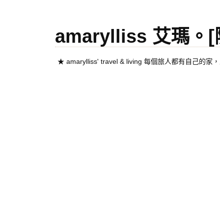
amarylliss 艾瑪
★ amarylliss' travel & living 每個旅人