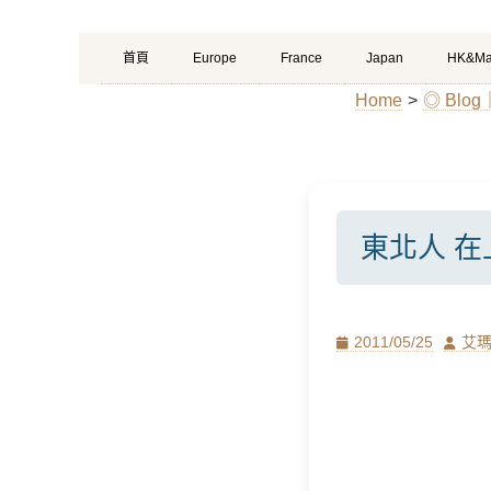
Primary
Skip
首頁
Europe
France
Japan
HK&Ma
Menu
to
Home
>
◎ Blo
content
東北人 
Posted
Author
2011/05/25
艾
on