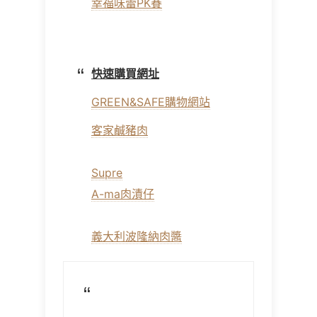
幸福味蕾PK賽
快速購買網址
GREEN&SAFE購物網站
客家鹹豬肉
Supre
A-ma肉漬仔
義大利波隆納肉醬