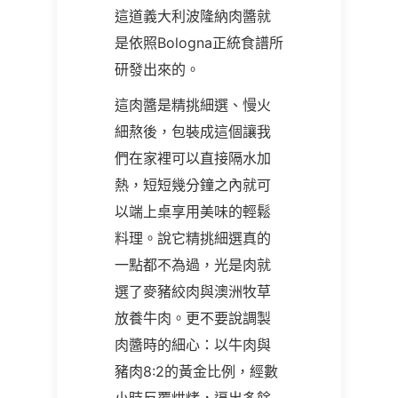
這道義大利波隆納肉醬就
是依照Bologna正統食譜所
研發出來的。
這肉醬是精挑細選、慢火
細熬後，包裝成這個讓我
們在家裡可以直接隔水加
熱，短短幾分鐘之內就可
以端上桌享用美味的輕鬆
料理。說它精挑細選真的
一點都不為過，光是肉就
選了麥豬絞肉與澳洲牧草
放養牛肉。更不要說調製
肉醬時的細心：以牛肉與
豬肉8:2的黃金比例，經數