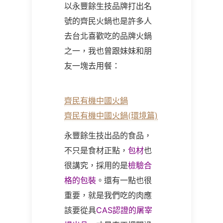
以永豐餘生技品牌打出名
號的齊民火鍋也是許多人
去台北喜歡吃的品牌火鍋
之一，我也曾跟妹妹和朋
友一塊去用餐：
齊民有機中國火鍋
齊民有機中國火鍋(環境篇)
永豐餘生技出品的食品，
不只是食材正點，
包材
也
很講究，採用的是
檢驗合
格的包裝
。還有一點也很
重要，就是我們吃的肉應
該要從具
CAS認證的屠宰