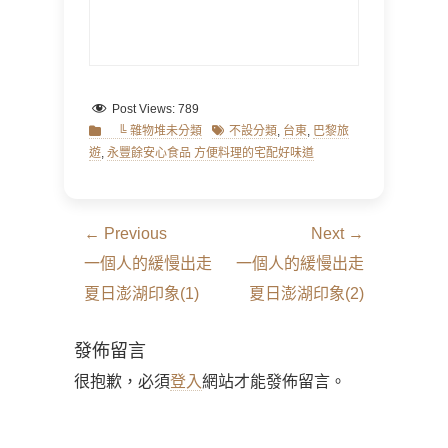
Post Views:
789
Categories
Tags
╚ 雜物堆未分類
不設分類
,
台東
,
巴黎旅
遊
,
永豐餘安心食品 方便料理的宅配好味道
文
← Previous
Next →
章
Previous
Next
一個人的緩慢出走
一個人的緩慢出走
導
post:
post:
夏日澎湖印象(1)
夏日澎湖印象(2)
覽
發佈留言
很抱歉，必須
登入
網站才能發佈留言。