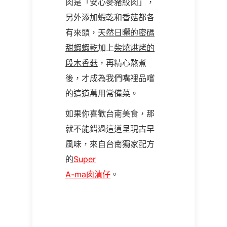
肉是「安心麥豬絞肉」，
另外添加蝦乾和香菇都各
有來頭，
天然日曬的密碼
甜蝦蝦乾
加上
柴燒烘烤的
段木香菇
，再精心熬煮
後，才成為我們嘴裡品嚐
的這道萬用常備菜。
如果你喜歡台南美食，那
就不能錯過這道呈現古早
風味，來自台南獨家配方
的
Super
A-ma肉漬仔
。