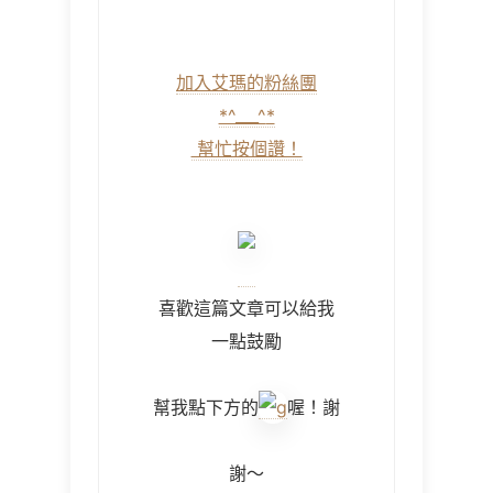
加入艾瑪的粉絲團
*^___^
*
幫忙按個讚！
喜歡這篇文章可以給我
一點鼓勵
幫我點下方的
喔！謝
謝～