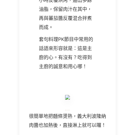
小時反覆烘烤，逼出多餘
油脂，保留肉汁在其中，
再與蕃茄醬反覆混合拌煮
而成。
套句料理PK節目中常用的
話語來形容就是：這是主
廚的心。有沒有？吃得到
主廚的誠意和用心哪！
很簡單地把麵條燙熟，義大利波隆納
肉醬也加熱後，直接淋上就可以囉！