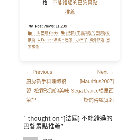
格：
不能錯過的巴黎景點
推薦
Post Views:
11,239
Categories
Tags
╚ 巴黎 Paris
[法國] 不能錯過的巴黎景點
推薦
,
╚ France 法國。巴黎。小王子
,
國外旅遊
,
巴
黎旅遊
文
← Previous
Next →
章
Previous
Next
廚房新手料理總複
[Mauritius2007]
導
post:
post:
習–松露玫瑰的美味
Sega Dance模里西
覽
筆記
斯的傳統舞蹈
1 thought on “[法國] 不能錯過的
巴黎景點推薦”