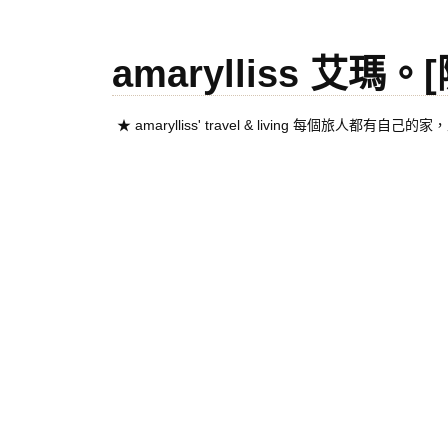
amarylliss 艾瑪
★ amarylliss' travel & living 每個旅人