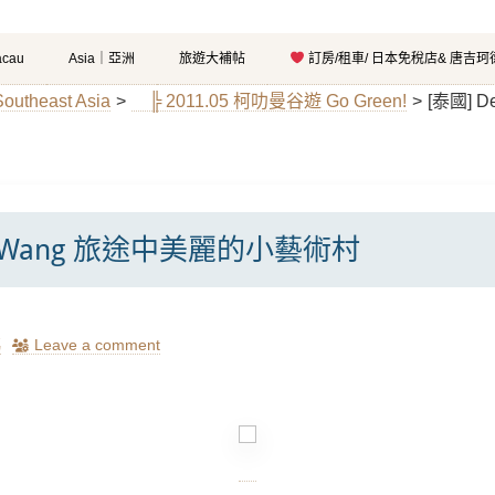
cau
Asia｜亞洲
旅遊大補帖
訂房/租車/ 日本免稅店& 唐吉
theast Asia
>
╠ 2011.05 柯叻曼谷遊 Go Green!
>
[泰國] 
e Wang 旅途中美麗的小藝術村
瑪
Leave a comment