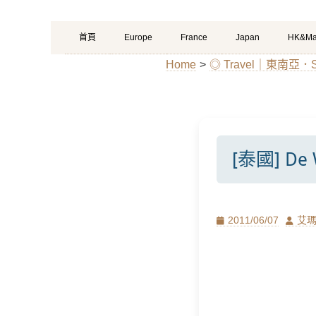
Primary
Skip
首頁
Europe
France
Japan
HK&Ma
Menu
to
Home
>
◎ Travel｜東南亞．Sou
content
[泰國] D
Posted
Author
2011/06/07
艾
on