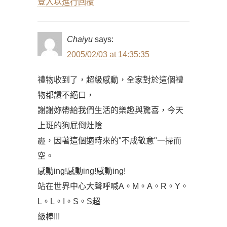
登入以進行回覆
Chaiyu
says:
2005/02/03 at 14:35:35
禮物收到了，超級感動，全家對於這個禮
物都讚不絕口，
謝謝妳帶給我們生活的樂趣與驚喜，今天
上班的狗屁倒灶陰
霾，因著這個適時來的"不成敬意"一掃而
空。
感動ing!感動ing!感動ing!
站在世界中心大聲呼喊A。M。A。R。Y。
L。L。I。S。S超
級棒!!!