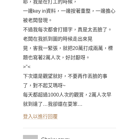
耶，我是在打工的時候，
一邊key in資料，一邊按著重整，一邊擔心
被老闆發現。
不過我每次都會打錯字，真是太丟臉了。
老闆在我抓到圖的時候走出來晃
晃，害我一緊張，就把20萬打成兩萬，標
題也寫著2萬人次，好討厭呀。
>"<
下次還是觀望就好，不要再作丟臉的事
了，對不起艾瑪呀~
每天都超過1000人次的觀賞，2萬人次早
就到達了…我卻還在耍笨…
登入以進行回覆