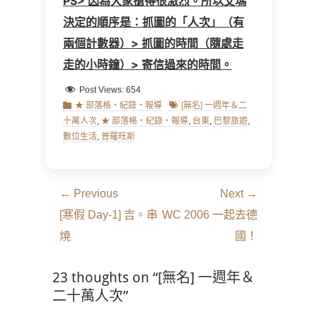
PS> 因為大家搶得很激烈。所以艾瑪
決定的順序是：抓圖的「人次」（有
兩個計數器）> 抓圖的時間（隨處走
走的小時鐘）> 寄信過來的時間。
Post Views:
654
Categories
Tags
★ 部落格‧紀錄‧報導
[無名] 一週年＆二
十萬人次
,
★ 部落格‧紀錄‧報導
,
台東
,
巴黎旅遊
,
數位生活
,
普羅旺斯
文
← Previous
Next →
章
Previous
Next
[寒假 Day-1] 吉。串
WC 2006 一起去德
導
post:
post:
燒
國！
覽
23 thoughts on “[無名] 一週年＆
二十萬人次”