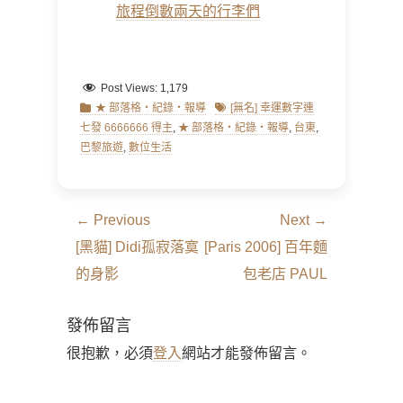
旅程倒數兩天的行李們
Post Views:
1,179
Categories
Tags
★ 部落格‧紀錄‧報導
[無名] 幸運數字連
七發 6666666 得主
,
★ 部落格‧紀錄‧報導
,
台東
,
巴黎旅遊
,
數位生活
文
← Previous
Next →
章
Previous
Next
[黑貓] Didi孤寂落寞
[Paris 2006] 百年麵
導
post:
post:
的身影
包老店 PAUL
覽
發佈留言
很抱歉，必須
登入
網站才能發佈留言。