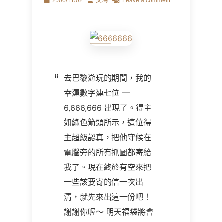
Posted
Author
2006/11/02
艾瑪
Leave a comment
on
去巴黎遊玩的期間，我的
幸運數字連七位
—
6,666,666
出現了。得主
如綠色箭頭所示，這位得
主超級認真，把他守候在
電腦旁的所有抓圖都寄給
我了。現在終於有空來把
一些該要寄的信一次出
清，就先來出這一份吧！
謝謝你喔～ 明天福袋將會