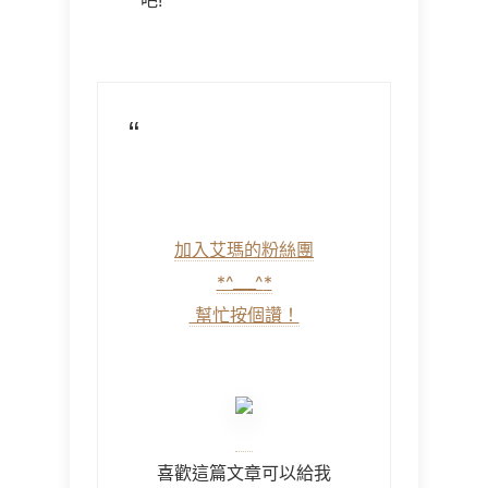
吧!
加入艾瑪的粉絲團
*^___^
*
幫忙按個讚！
喜歡這篇文章可以給我