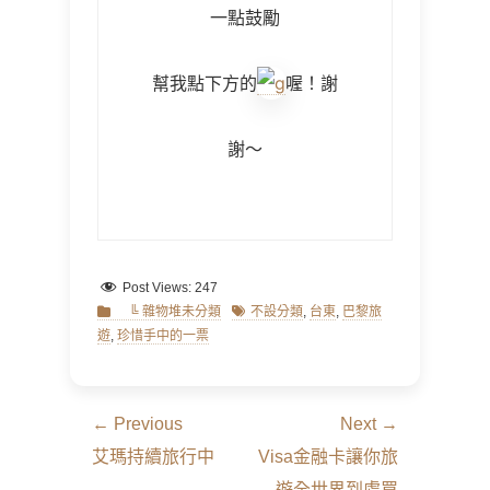
一點鼓勵
幫我點下方的
喔！謝
謝～
Post Views:
247
Categories
Tags
╚ 雜物堆未分類
不設分類
,
台東
,
巴黎旅
遊
,
珍惜手中的一票
文
← Previous
Next →
章
Previous
Next
艾瑪持續旅行中
Visa金融卡讓你旅
導
post:
post:
遊全世界到處買