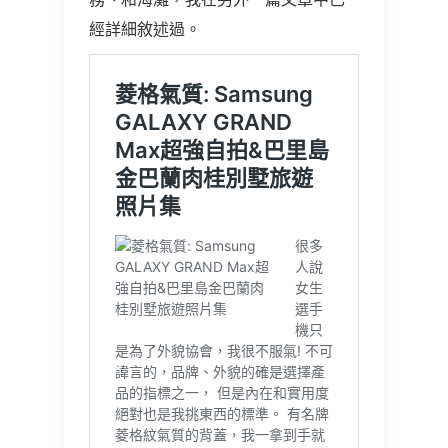
經詳細敘述過。