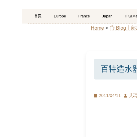
Primary
Skip
首頁
Europe
France
Japan
HK&Ma
Menu
to
Home
>
◎ Blog｜
content
百特造水
Posted
Author
2011/04/11
艾
on