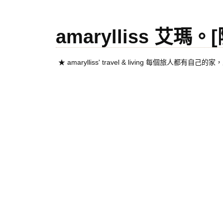
amarylliss 艾瑪
★ amarylliss' travel & living 每個旅人