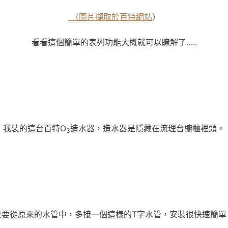
（圖片擷取於
百特網站
）
看看這個簡單的表列功能大概就可以瞭解了
…..
我裝的這台百特
O
造水器，造水器是隱藏在流理台櫥櫃裡頭。
3
只要從原來的水管中，多接一個這樣的T字水管，安裝很快速簡單