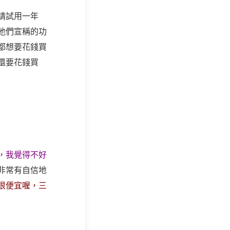
請試用一年
他們宣稱的功
都想要花錢買
還要花錢買
，我覺得不好
非常有自信地
很便宜喔，三