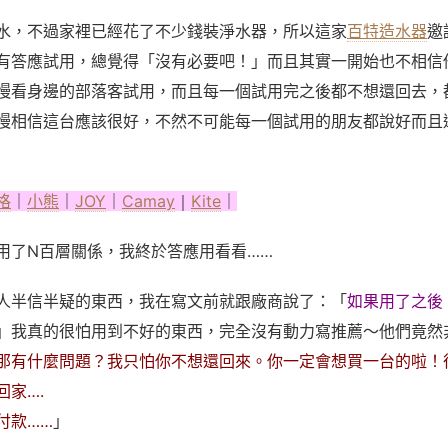
水，不過家裡已經花了不少錢裝淨水器，所以這家
百特造水器
邀
有答應試用，總覺得「沒有必要吧！」而且其實一開始也不相信
慢看身邊的部落客試用，而且每一個試用完之後都不想還回去，
慢相信這台應該很好，不然不可能每一個試用的朋友都說好而且
格
｜
小熊
｜
JOY
｜
Camay
｜
Kite
｜
用了N百層關係，我終於答應用看看
……
人半信半疑的東西，我在寫文前就跟廠商說了：「
如果用了之後
」我真的很怕用到不好的東西，完全沒有動力寫推薦～他們竟然
那有什麼問題？我只怕你不想還回來。你一定會想買一台的啦！
回家….
付款
……
」