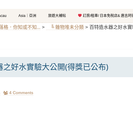
cau
Asia｜亞洲
旅遊大補帖
訂房/租車/ 日本免稅店& 唐吉
部落格．你知或不知...
>
╚ 雜物堆未分類
>
百特造水器之好水實
器之好水實驗大公開(得獎已公布)
瑪
4 Comments