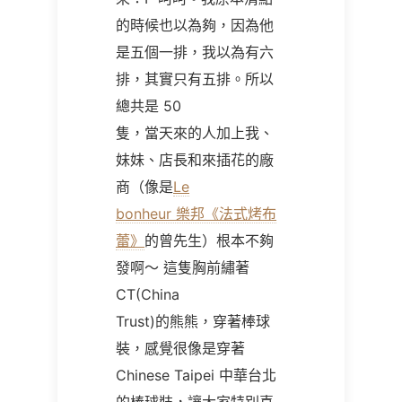
的時候也以為夠，因為他
是五個一排，我以為有六
排，其實只有五排。所以
總共是 50
隻，當天來的人加上我、
妹妹、店長和來插花的廠
商（像是
Le
bonheur 樂邦《法式烤布
蕾》
的曾先生）根本不夠
發啊～ 這隻胸前繡著
CT(China
Trust)的熊熊，穿著棒球
裝，感覺很像是穿著
Chinese Taipei 中華台北