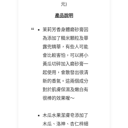
元)
產品說明
茉莉芳香身體磨砂膏因
為添加了糙米顆粒及華
露兜精華，有些人可能
會比較害怕，可以將小
黃瓜切碎加入磨砂膏一
起使用，會散發出很清
新的香氣。這兩個成分
對於肌膚保濕及嫩白有
很棒的效果喔～
木瓜水果潔膚皂添加了
木瓜、洛神、杏仁梓細