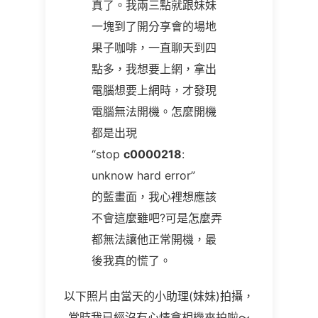
真了。我兩三點就跟妹妹
一塊到了開分享會的場地
果子咖啡，一直聊天到四
點多，我想要上網，拿出
電腦想要上網時，才發現
電腦無法開機。怎麼開機
都是出現
“stop
c0000218
:
unknow hard error”
的藍畫面，我心裡想應該
不會這麼雖吧?可是怎麼弄
都無法讓他正常開機，最
後我真的慌了。
以下照片由當天的小助理(妹妹)拍攝，
當時我已經沒有心情拿相機來拍啦～