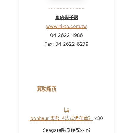
喜朵果子房
www.hi-to.com.tw
04-2622-1986
Fax: 04-2622-6279
其他
贊助廠商
(我沒有拍到照片啦，不
好意思)
Le
bonheur 樂邦《法式烤布蕾》
x30
Seagate隨身硬碟x4份