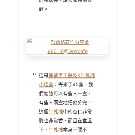
的棒球裝，讓大家特別喜
歡。
這是
葵葵手工餅乾&牛軋糖
小禮盒
：寄來了45盒，我
們勉強可以有些人一盒，
有些人兩盒地把他分完。
這個
牛軋糖
中的杏仁非常
脆也非常香，而且在室溫
下，
牛軋糖
本身不硬不