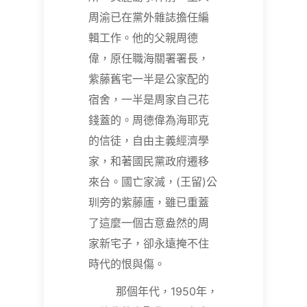
周渝已在黨外雜誌擔任編
輯工作。他的父親周德
偉，原任職海關署署長，
紫藤舊宅一半是公家配的
宿舍，一半是周家自己花
錢蓋的。周德偉為海耶克
的信徒，自由主義經濟學
家，和著國民黨政府遷移
來台。國亡家滅，(王留)公
玔旁的紫藤廬，雖已重蓋
了這麼一個古意盎然的周
家新宅子，卻永遠掩不住
時代的恨與傷。
那個年代，1950年，