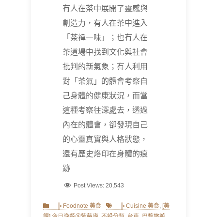
有人在茶中展開了靈感與
創造力，有人在茶中進入
「茶禪一味」；也有人在
茶道場中找到文化與社會
批判的新氣象；有人利用
對「茶氣」的體會考察自
己身體的健康狀況，而當
這種考察往深處去，透過
內在的體會，卻發現自己
的心靈真實與人格狀態，
還有歷史烙印在身體的痕
跡
Post Views:
20,543
Categories
Tags
╠ Foodnote 美食
╠ Cuisine 美食
,
[美
饌] 今日晚餐＠紫藤廬
,
不設分類
,
台東
,
巴黎旅遊