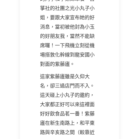
箏社的社團之光小丸子小
姐，要跟大家宣布她的好
消息，當初被他封為小玉
的好朋友我，當然不能缺
席囉！一下飛機立刻從機
場搭敦化幹線到龍安國小
對面的紫藤廬。
這家紫藤廬雖是久仰大
名，卻三過店門而不入。
這天碰上小丸子的邀約，
大家都正好可以來這裡面
好好飲食品茗一番！紫藤
廬在新生南路上，和平東
路與辛亥路之間（較靠近