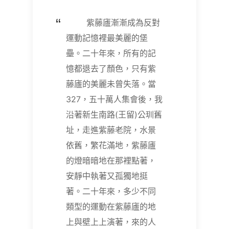
紫藤廬漸漸成為反對
運動記憶裡最美麗的堡
壘。二十年來，所有的記
憶都退去了顏色，只有紫
藤廬的美麗未曾失落。當
327，五十萬人集會後，我
沿著新生南路(王留)公玔舊
址，走進紫藤老院，水景
依舊，繁花滿地，紫藤廬
的燈暗暗地在那裡點著，
安靜中執著又孤獨地挺
著。二十年來，多少不同
類型的運動在紫藤廬的地
上與壁上上演著，來的人