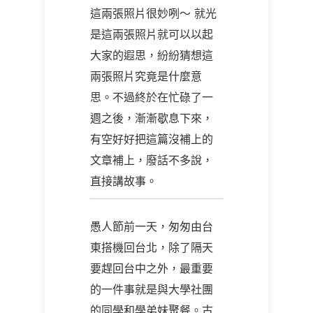
這兩張照片很妙咧～ 就光
是這兩張照片就可以以起
大家的遐思，紛紛猜想這
兩張照片究竟是什麼意
思。不過終於在忙碌了一
週之後，漸漸歇息下來，
有空好好把這篇沒補上的
文章補上，廢話不多說，
直接講故事。
愚人節前一天，匆匆由台
東搭機回台北，除了隔天
要趕回台中之外，最重要
的一件事就是與大學社團
的同學和學弟妹聚餐。古