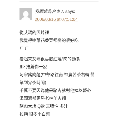
我願成為台東人
says:
2006/03/16 at 07:51:04
從艾瑪的照片裡
我覺得連蔥花香菜都變的很好吃
ㄏ ㄏ
看起來艾瑪很喜歡紅燒*肉的麵食
那~推薦你一家
阿宗豬肉麵(中華路往南 神農苦茶右轉 營
業到宵夜時間)
千萬不要因為他是豬肉就對他掉以輕心
湯頭濃郁更勝老林羊肉麵
豬肉大塊 Q軟 富彈性 多汁
拉麵 很多小白菜