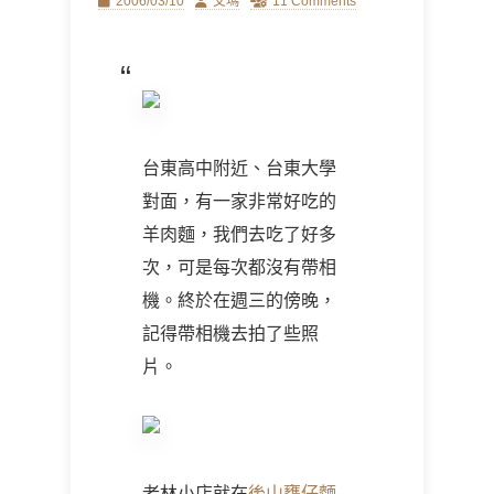
Posted
Author
2006/03/10
艾瑪
11 Comments
on
台東高中附近、台東大學
對面，有一家非常好吃的
羊肉麵，我們去吃了好多
次，可是每次都沒有帶相
機。終於在週三的傍晚，
記得帶相機去拍了些照
片。
老林小店就在
後山甕仔麵