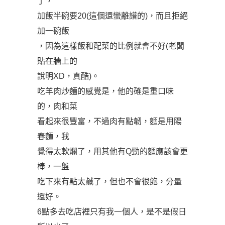
了，
加飯半碗要20(這個還蠻離譜的)，而且拒絕
加一碗飯
，因為這樣飯和配菜的比例就會不好(老闆
貼在牆上的
說明XD，真酷)。
吃羊肉炒麵的感覺是，他的確是重口味
的，肉和菜
看起來很豐富，不過肉有點韌，麵是用陽
春麵，我
覺得太軟爛了，用其他有Q勁的麵應該會更
棒，一盤
吃下來有點太鹹了，但也不會很飽，分量
還好。
6點多去吃店裡只有我一個人，是不是假日