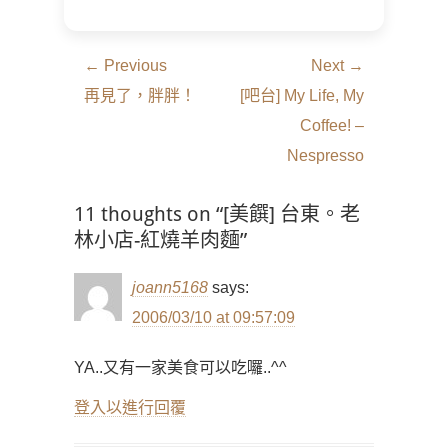
文
← Previous
Next →
章
Previous
Next
再見了，胖胖！
[吧台] My Life, My
導
post:
post:
Coffee! –
覽
Nespresso
11 thoughts on “[美饌] 台東。老
林小店-紅燒羊肉麵”
joann5168
says:
2006/03/10 at 09:57:09
YA..又有一家美食可以吃囉..^^
登入以進行回覆