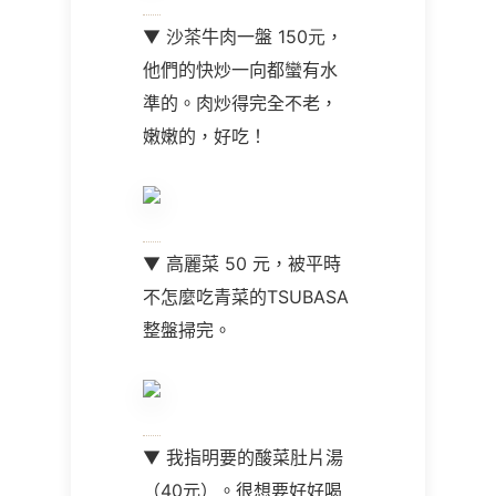
▼
沙茶牛肉一盤
150元
，
他們的快炒一向都蠻有水
準的。肉炒得完全不老，
嫩嫩的，好吃！
▼
高麗菜
50
元，被平時
不怎麼吃青菜的TSUBASA
整盤掃完。
▼ 我指明要的酸菜肚片湯
（
40
元）。很想要好好喝