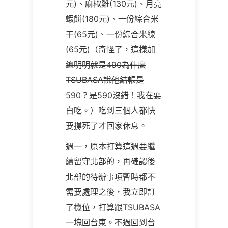
元
)
、麻椒雞
(130
元
)
、月亮
蝦餅
(180
元
)
、一份綜合米
干
(65
元
)
、一份綜合米線
(65
元
)
（
奇怪了，這樣加
總明明就是
490
為什麼
TSUBASA說他結帳是
590
？
是
590
沒錯！我在耍
白吃。
）吃到三個人都快
要撐死了才回家休息。
週一，原本打算這週要繼
續留守北部的，再確認後
北部的待辦事項暫時都不
需要處理之後，我立即訂
了機位，打算跟TSUBASA
一塊回台東。不過回到台