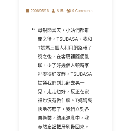
Posted
Author
2006/05/16
艾瑪
9 Comments
on
母親節當天，小姑們都離
開之後，TSUBASA、我和
T媽媽三個人利用網路報了
稅之後，在客廳裡隨便亂
聊，少了好幾個人頓時家
裡變得好安靜，TSUBASA
提議我們到北部去晃一
晃，走走也好，反正在家
裡也沒有做什麼。T媽媽爽
快地答應了，我們立刻各
自換裝，結果混亂中，我
竟然忘記把牙刷帶回來。