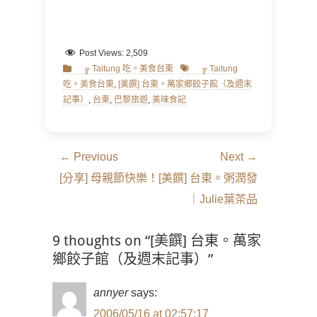
Post Views:
2,509
Categories
Tags
╔ Taitung 吃。美食台東
╔ Taitung
吃。美食台東
,
[美饌] 台東。萬家鄉餃子館（及週末
記事）
,
台東
,
巴黎旅遊
,
美味食記
文
← Previous
Next →
章
Previous
Next
[分享] 母親節快樂！
[美饌] 台東。粥潤發
導
post:
post:
｜Julie葉茶品
覽
9 thoughts on “[美饌] 台東。萬家
鄉餃子館（及週末記事）”
annyer
says:
2006/05/16 at 02:57:17