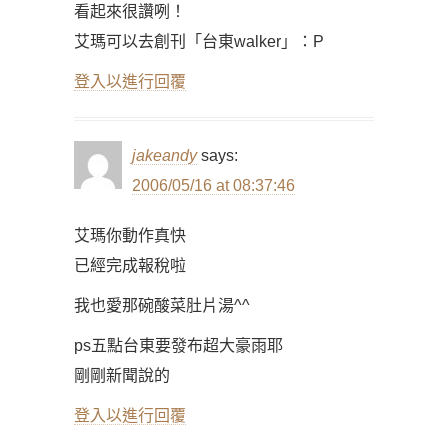
看起來很讚咧！
艾瑪可以去創刊「台東walker」：P
登入以進行回覆
jakeandy
says:
2006/05/16 at 08:37:46
艾瑪你動作真快
已經完成報稅啦
我也愛那碗酸菜肚片湯^^
ps五點台東要發布超大豪雨耶
剛剛新聞說的
登入以進行回覆