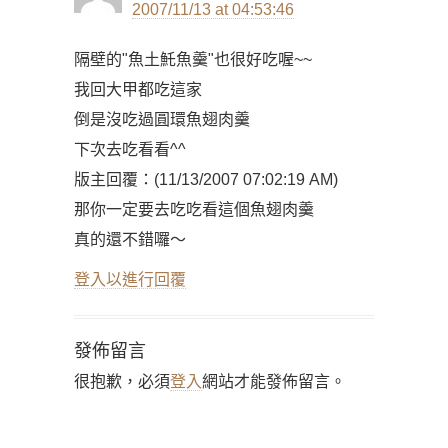
2007/11/13 at 04:53:46
隔壁的"魚土魠魚羹"也很好吃喔~~
我回大甲都吃這家
倒是沒吃過圓環魚翅肉羹
下次去吃看看^^
版主回覆：(11/13/2007 07:02:19 AM)
那你一定要去吃吃看這個魚翅肉羹
真的還不錯囉～
登入以進行回覆
發佈留言
很抱歉，必須
登入
網站才能發佈留言。