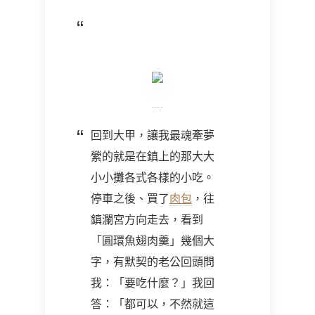
回到大甲，讓我最魂牽夢
縈的就是在鎮上的那大大
小小攤各式各樣的小吃。
停車之後、買了
肉包
，往
鎮瀾宮方向走去，看到
「圓環魚翅肉羹」幾個大
字，有默契的老公回頭問
我：「要吃什麼？」我回
答：「都可以，不然就這