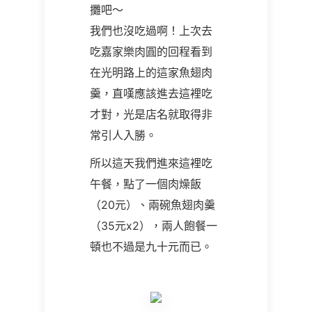
攤吧～
我們也沒吃過啊！上次去
吃嘉家樂肉圓的回程看到
在光明路上的這家魚翅肉
羹，直嘆應該進去這裡吃
才對，光是店名就取得非
常引人入勝。
所以這天我們進來這裡吃
午餐，點了一個肉燥飯
（
20
元）、兩碗魚翅肉羹
（
35
元
x2
），兩人飽餐一
頓也不過是九十元而已。