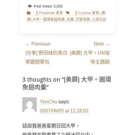
Post Views:
5,002
Categories
Tags
╠ Foodnote 美食
╠ Cuisine 美食
,
[美
饌] 大甲。圓環魚翅肉羹
,
台東
,
巴黎旅遊
,
心情日記
文
← Previous
Next →
章
Previous
Next
[分享] 野田妹的黑白
[美饌] 大甲。UN咖
導
post:
post:
琴鍵鋼琴包
啡主題館
覽
3 thoughts on “[美饌] 大甲。圓環
魚翅肉羹”
YenChu
says:
2007/06/05 at 11:18:02
話說我爸爸星期日回大甲，
他竟然在歐香買了六碗冰回台中，