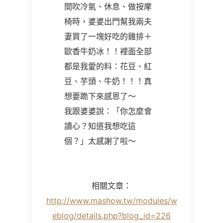
間吹冷氣、休息、做按摩
椅時，婆婆出門幫我兩夫
妻買了一塊好吃的雞排＋
歐香牛奶冰！！裡面全部
都是我愛的料：花豆、紅
豆、芋頭、牛奶！！！真
想要跪下來感恩了～
我跟婆婆說：「你怎麼會
讀心？知道我想吃這
個？」太感謝了啦～
相關文章：
http://www.mashow.tw/modules/w
eblog/details.php?blog_id=226