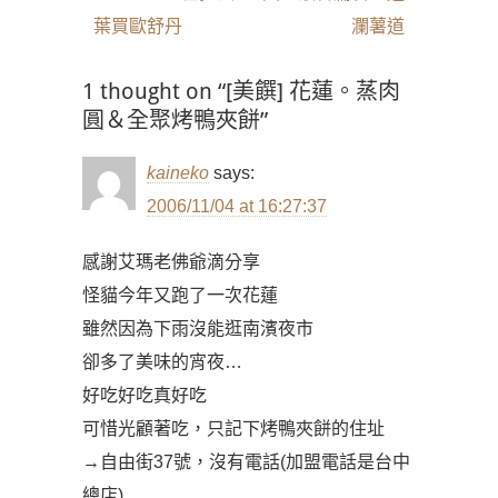
覽
葉買歐舒丹
瀾薯道
1 thought on “[美饌] 花蓮。蒸肉
圓＆全聚烤鴨夾餅”
kaineko
says:
2006/11/04 at 16:27:37
感謝艾瑪老佛爺滴分享
怪貓今年又跑了一次花蓮
雖然因為下雨沒能逛南濱夜市
卻多了美味的宵夜…
好吃好吃真好吃
可惜光顧著吃，只記下烤鴨夾餅的住址
→自由街37號，沒有電話(加盟電話是台中
總店)