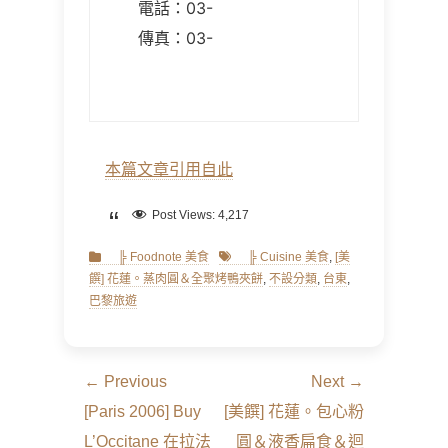
電話：03-
傳真：03-
本篇文章引用自此
Post Views:
4,217
Categories
Tags
╠ Foodnote 美食
╠ Cuisine 美食
,
[美
饌] 花蓮。蒸肉圓＆全聚烤鴨夾餅
,
不設分類
,
台東
,
巴黎旅遊
文
← Previous
Next →
章
Previous
Next
[Paris 2006] Buy
[美饌] 花蓮。包心粉
導
post:
post:
L’Occitane 在拉法
圓＆液香扁食＆迴