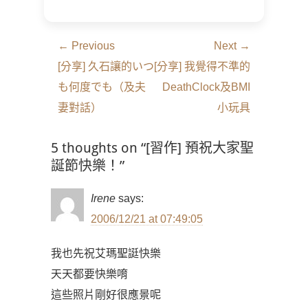
文
← Previous
Next →
章
Previous
Next
[分享] 久石讓的いつ
[分享] 我覺得不準的
導
post:
post:
も何度でも（及夫
DeathClock及BMI
覽
妻對話）
小玩具
5 thoughts on “[習作] 預祝大家聖
誕節快樂！”
Irene
says:
2006/12/21 at 07:49:05
我也先祝艾瑪聖誔快樂
天天都要快樂唷
這些照片剛好很應景呢