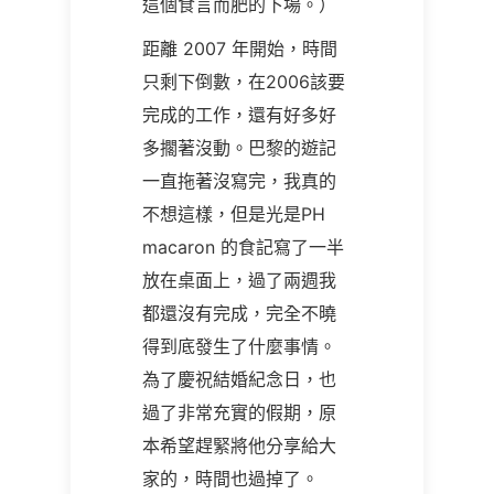
這個食言而肥的下場。）
距離
2007
年開始，時間
只剩下倒數，在
2006
該要
完成的工作，還有好多好
多擱著沒動。巴黎的遊記
一直拖著沒寫完，我真的
不想這樣，但是光是PH
macaron
的食記寫了一半
放在桌面上，過了兩週我
都還沒有完成，完全不曉
得到底發生了什麼事情。
為了慶祝結婚紀念日，也
過了非常充實的假期，原
本希望趕緊將他分享給大
家的，時間也過掉了。