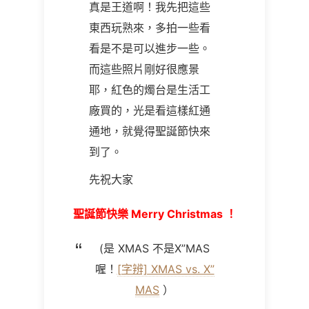
真是王道啊！我先把這些
東西玩熟來，多拍一些看
看是不是可以進步一些。
而這些照片剛好很應景
耶，紅色的燭台是生活工
廠買的，光是看這樣紅通
通地，就覺得聖誕節快來
到了。
先祝大家
聖誕節快樂
Merry Christmas ！
(
是
XMAS
不是
X”MAS
喔！
[字辨] XMAS vs. X”
MAS
）