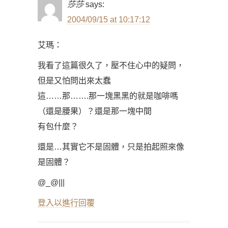
莎莎
says:
2004/09/15 at 10:17:12
艾瑪：
我看了這篇很久了，壓不住心中的疑問，
但是又怕問出來太蠢
這……那…….那一塊黑黑的就是咖啡嗎
（還是腰果）？還是那一塊中間
有包什麼？
還是…其實它不是固體，只是拍起照來像
是固體？
@_@|||
登入以進行回覆