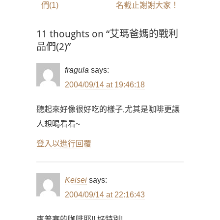
導
post:
post:
們(1)
名截止謝謝大家！
覽
11 thoughts on “艾瑪爸媽的戰利
品們(2)”
fragula
says:
2004/09/14 at 19:46:18
聽起來好像很好吃的樣子,尤其是咖啡更讓
人想喝看看~
登入以進行回覆
Keisei
says:
2004/09/14 at 22:16:43
柬普寨的咖啡耶!! 好特別!