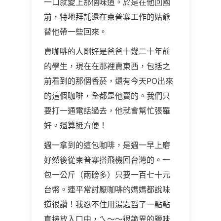
一口就愛上那個味道。於是在他回國
前，特地拜託還在柬普寨工作的姑爺
替他帶一些回來。
賣咖啡的人剛好是爸爸十幾二十年前
的學生，現在在那裡賣東西，包括之
前看到的那個香菸，還有今天PO出來
的這個咖啡，全都是他賣的。我們只
要打一通電話過去，他就會幫忙張羅
好。還算挺方便！
週一拿到的這包咖啡，是週一早上磨
好然後從柬普寨搭飛機回台灣的。一
包一公斤（兩磅多）只要一百七十元
台幣。連平常討厭咖啡的媽媽都說味
道很讚！我忍不住用湯匙舀了一點點
直接放入口中，ㄟ～～很詭異的鹽味