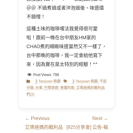
＠＠ 不過煮過或者沖泡過後，味道還
不錯哩！
這種土味的咖啡嚐法我覺得很可愛
啦！跟前一晚在台中朋友HM家的
CHAO煮的細緻味道當然又不一樣了，
台中那晚的咖啡，我一定會給他寫下
來，因為實在是太特別的經驗！^^
Post Views:
798
Categories
Tags
╠ Taoyuan 桃園
╠ Taoyuan 桃園
,
不設
分類
,
台東
,
巴黎旅遊
,
普羅旺斯
,
艾瑪爸媽的戰利品
們(2)
文
← Previous
Next →
章
Previous
Next
艾瑪爸媽的戰利品
[925分享會] 公告-報