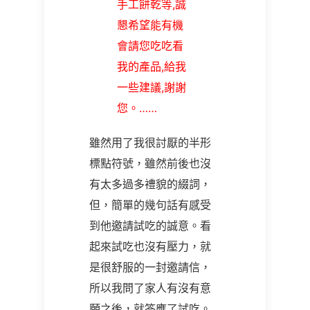
手工餅乾等,誠
懇希望能有機
會請您吃吃看
我的產品,給我
一些建議,謝謝
您。……
雖然用了我很討厭的半形
標點符號，雖然前後也沒
有太多過多禮貌的綴詞，
但，簡單的幾句話有感受
到他邀請試吃的誠意。看
起來試吃也沒有壓力，就
是很舒服的一封邀請信，
所以我問了家人有沒有意
願之後，就答應了試吃。