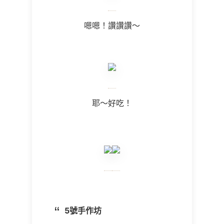
嗯嗯！讚讚讚～
耶～好吃！
5號手作坊