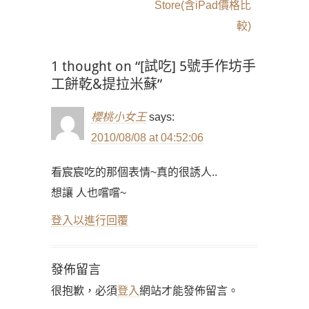
Store(含iPad價格比
較)
1 thought on “[試吃] 5號手作坊手
工餅乾&提拉米蘇”
櫻桃小女王
says:
2010/08/08 at 04:52:06
看宸宸吃的那個表情~真的很誘人..
想讓 人也嚐嚐~
登入以進行回覆
發佈留言
很抱歉，必須
登入
網站才能發佈留言。