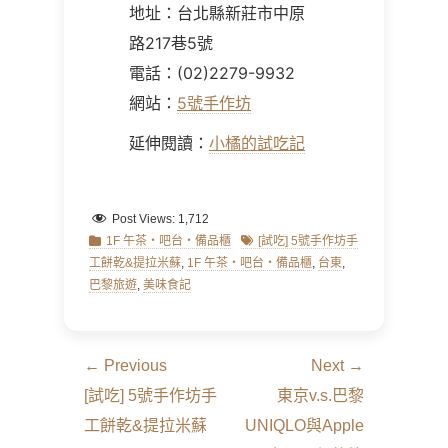
地址：台北縣新莊市中原
路217巷5號
電話：(02)2279-9932
網站：
5號手作坊
延伸閱讀：
小橘的試吃記
Post Views:
1,712
Categories
Tags
1F 午茶‧吧台‧備品櫃
[試吃] 5號手作坊手
工餅乾&提拉米蘇
,
1F 午茶‧吧台‧備品櫃
,
台東
,
巴黎旅遊
,
美味食記
文
← Previous
Next →
章
Previous
Next
[試吃] 5號手作坊手
東京v.s.巴黎
導
post:
post:
工餅乾&提拉米蘇
UNIQLO與Apple
覽