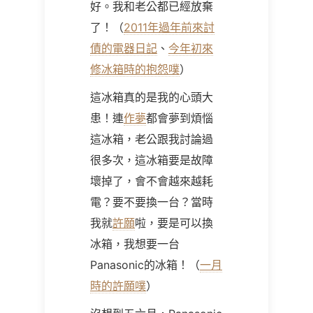
好。我和老公都已經放棄
了！（
2011年過年前來討
債的電器日記
、
今年初來
修冰箱時的抱怨噗
）
這冰箱真的是我的心頭大
患！連
作夢
都會夢到煩惱
這冰箱，老公跟我討論過
很多次，這冰箱要是故障
壞掉了，會不會越來越耗
電？要不要換一台？當時
我就
許願
啦，要是可以換
冰箱，我想要一台
Panasonic的冰箱！（
一月
時的許願噗
）