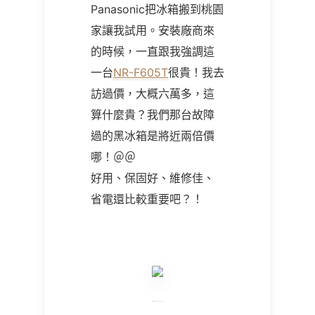
Panasonic把冰箱搬到桃園
家讓我試用。安裝廠商來
的時候，一直跟我強調這
一台
NR-F605T
很貴！我去
訪過價，大概六萬多，這
算什麼貴？我們那台故障
過的黑冰箱是將近兩倍價
哪！＠＠
好用、保固好、維修佳、
省電還比較重要吧？！