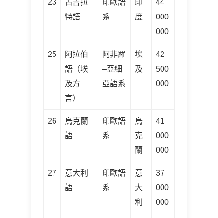
23
古吉拉
印歐語
印
44
特語
系
度
000
000
25
阿拉伯
阿非羅
埃
42
語（埃
–亞細
及
500
及方
亞語系
000
言）
26
烏克蘭
印歐語
烏
41
語
系
克
000
蘭
000
27
意大利
印歐語
意
37
語
系
大
000
利
000