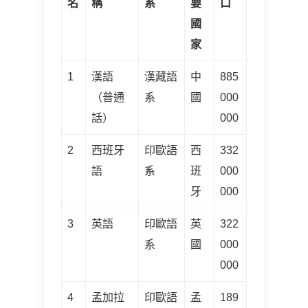
名
稱
系
要
口
國
家
1
漢語
漢藏語
中
885
（普通
系
國
000
話）
000
2
西班牙
印歐語
西
332
語
系
班
000
牙
000
3
英語
印歐語
英
322
系
國
000
000
4
孟加拉
印歐語
孟
189