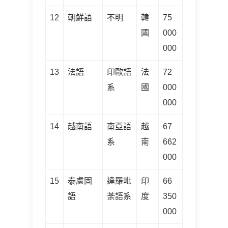
12
朝鮮語
不明
韓
75
國
000
000
13
法語
印歐語
法
72
系
國
000
000
14
越南語
南亞語
越
67
系
南
662
000
15
泰盧固
達羅毗
印
66
語
荼語系
度
350
000