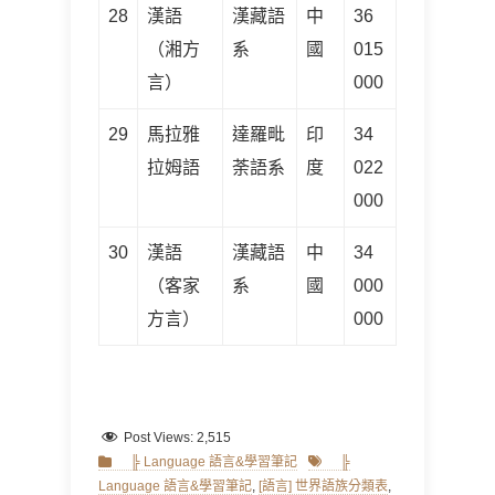
28
漢語
漢藏語
中
36
（湘方
系
國
015
言）
000
29
馬拉雅
達羅毗
印
34
拉姆語
荼語系
度
022
000
30
漢語
漢藏語
中
34
（客家
系
國
000
方言）
000
Post Views:
2,515
Categories
Tags
╠ Language 語言&學習筆記
╠
Language 語言&學習筆記
,
[語言] 世界語族分類表
,