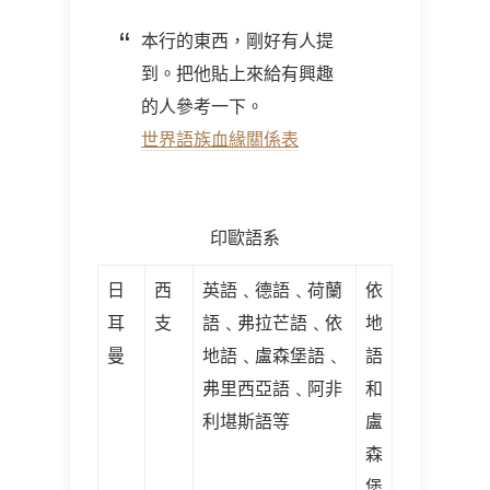
本行的東西，剛好有人提
到。把他貼上來給有興趣
的人參考一下。
世界語族血緣關係表
印歐語系
日
西
英語﹑德語﹑荷蘭
依
耳
支
語﹑弗拉芒語﹑依
地
曼
地語﹑盧森堡語﹑
語
弗里西亞語﹑阿非
和
利堪斯語等
盧
森
堡