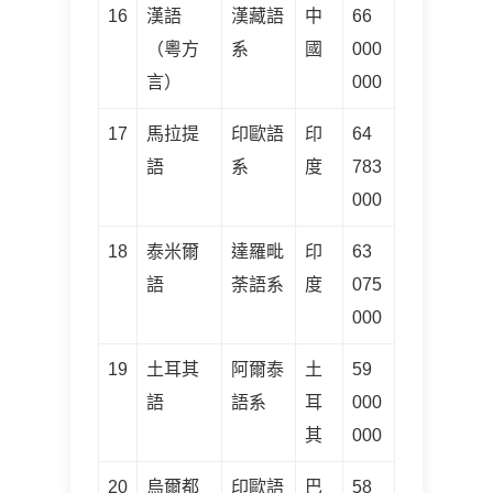
16
漢語
漢藏語
中
66
（粵方
系
國
000
言）
000
17
馬拉提
印歐語
印
64
語
系
度
783
000
18
泰米爾
達羅毗
印
63
語
荼語系
度
075
000
19
土耳其
阿爾泰
土
59
語
語系
耳
000
其
000
20
烏爾都
印歐語
巴
58