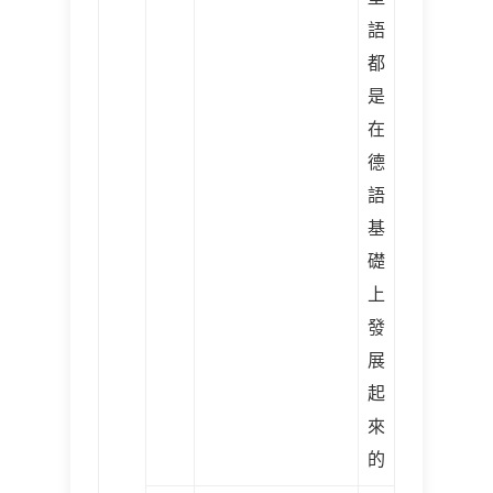
語
都
是
在
德
語
基
礎
上
發
展
起
來
的