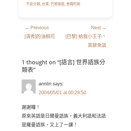
不設分類
,
台東
,
巴黎旅遊
,
普羅旺斯
文
← Previous
Next →
章
Previous
Next
[清秀]的油桐花
[巴黎] 給我小王子。
導
post:
post:
其餘免談
覽
1 thought on “[語言] 世界語族分
類表”
annlin
says:
2004/05/01 at 00:28:50
謝謝囉！
原來英語是日爾曼語族，義大利語和法語
是羅曼語族，又上了一課！