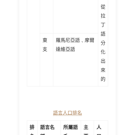
從
拉
丁
語
東
羅馬尼亞語﹑摩爾
分
支
達維亞語
化
出
來
的
語言人口排名
排
語言名
所屬語
主
人