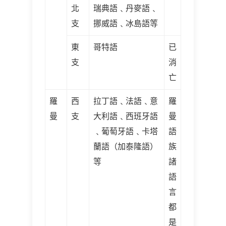
北
瑞典語﹑丹麥語﹑
支
挪威語﹑冰島語等
東
哥特語
已
支
消
亡
羅
西
拉丁語﹑法語﹑意
羅
曼
支
大利語﹑西班牙語
曼
﹑葡萄牙語﹑卡塔
語
蘭語（加泰隆語）
族
等
諸
語
言
都
是