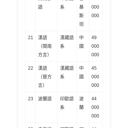
語
系
基
000
斯
000
坦
21
漢語
漢藏語
中
49
（閩南
系
國
000
方言）
000
22
漢語
漢藏語
中
45
（晉方
系
國
000
言）
000
23
波蘭語
印歐語
波
44
系
蘭
000
000