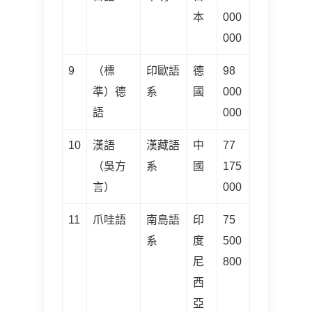
本
000
000
9
（標
印歐語
德
98
準）德
系
國
000
語
000
10
漢語
漢藏語
中
77
（吳方
系
國
175
言）
000
11
爪哇語
南島語
印
75
系
度
500
尼
800
西
亞