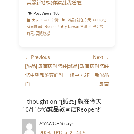
美麗新地標(你猜謎我送禮)
Post Views:
988
Categories
Tags
★╔ Taiwan 台灣
[誠品] 就在今天10/11(六)
誠品敦南店Reopen!
,
★╔ Taiwan 台灣
,
不設分類
,
台東
,
巴黎旅遊
文
← Previous
Next →
章
Previous
Next
[誠品] 敦南店封館裝
[誠品] 敦南店封館裝
導
post:
post:
修中與部落客面對
修中‧2F｜新誠品
覽
面
敦南
1 thought on “[誠品] 就在今天
10/11(六)誠品敦南店Reopen!”
SYANGEN
says:
2008/10/10 at 21:44:51