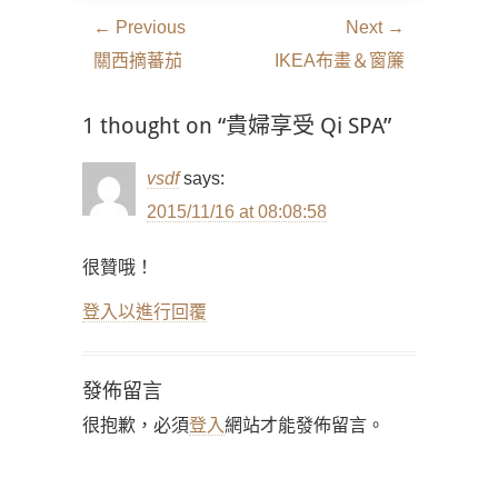
文
← Previous
Next →
章
Previous
Next
關西摘蕃茄
IKEA布畫＆窗簾
導
post:
post:
覽
1 thought on “貴婦享受 Qi SPA”
vsdf
says:
2015/11/16 at 08:08:58
很贊哦！
登入以進行回覆
發佈留言
很抱歉，必須
登入
網站才能發佈留言。