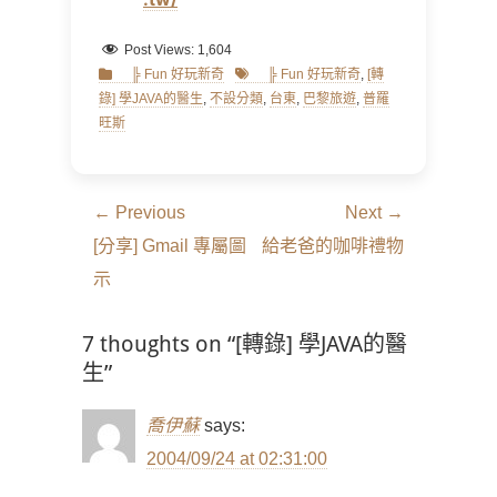
Post Views:
1,604
Categories
Tags
╠ Fun 好玩新奇
╠ Fun 好玩新奇
,
[轉
錄] 學JAVA的醫生
,
不設分類
,
台東
,
巴黎旅遊
,
普羅
旺斯
文
← Previous
Next →
章
Previous
Next
[分享] Gmail 專屬圖
給老爸的咖啡禮物
導
post:
post:
示
覽
7 thoughts on “[轉錄] 學JAVA的醫
生”
喬伊蘇
says:
2004/09/24 at 02:31:00