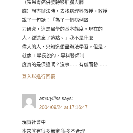
（罹患胃癌併發轉移肝臟與肺
臟）想盡辦法時，去找病理科教授。教授
說了一句話：「為了一個病例致
力研究，這是醫學的基本態度。現在的
人，都遺忘了這點。」我不是什麼
偉大的人，只知道想盡辦法學習。但是，
就像 T 學長說的，專科醫師制
度真的是保證嗎？沒事……有感而發……
登入以進行回覆
amarylliss
says:
2004/09/24 at 17:16:47
現實社會中
本來就有很多無奈 很多不合理