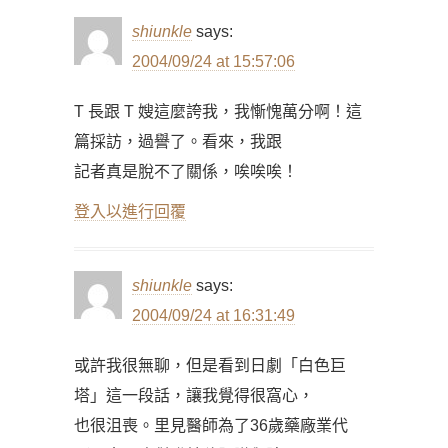
shiunkle
says:
2004/09/24 at 15:57:06
T 長跟 T 嫂這麼誇我，我慚愧萬分啊！這
篇採訪，過譽了。看來，我跟
記者真是脫不了關係，唉唉唉！
登入以進行回覆
shiunkle
says:
2004/09/24 at 16:31:49
或許我很無聊，但是看到日劇「白色巨
塔」這一段話，讓我覺得很窩心，
也很沮喪。里見醫師為了36歲藥廠業代