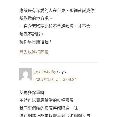
應該是有深愛的人在台東，那裡就變成你
所熟悉的地方吧～
一直含著喉糖比較不會想咳喔，才不會一
咳就不舒服。
祝你早日康復喔！
登入以進行回覆
geniusbaby
says:
2007/11/01 at 13:09:24
艾瑪多保重呀
不然可以買慶餘堂的枇杷膏喝
我同事們咳的很厲害都喝這一味
連在網路上都可以搜尋到很多相關文章