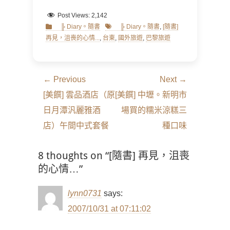
Post Views:
2,142
Categories
Tags
╠ Diary。隨書
╠ Diary。隨書
,
[隨書]
再見，沮喪的心情...
,
台東
,
國外旅遊
,
巴黎旅遊
文
← Previous
Next →
章
Previous
Next
[美饌] 雲品酒店（原
[美饌] 中壢。新明市
導
post:
post:
日月潭汎麗雅酒
場買的糯米涼糕三
覽
店）午間中式套餐
種口味
8 thoughts on “[隨書] 再見，沮喪
的心情…”
lynn0731
says:
2007/10/31 at 07:11:02