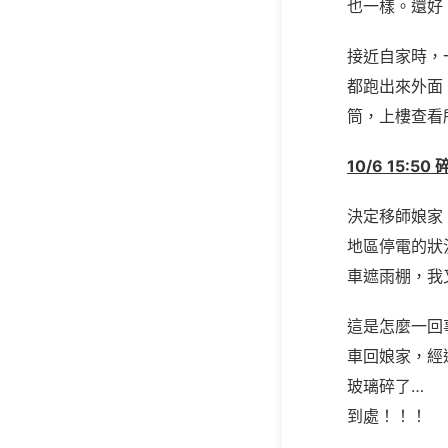
也一樣。還好
接近自家時，
都跑出來外面
筒，上樓查看
10/6 15:5
決定移師娘家
地區停電的狀
車遮雨棚，我
這是怎麼一回
車回娘家，經
玻璃碎了…
到處！！！