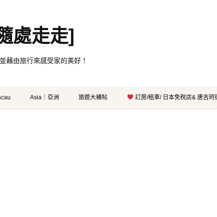
。[隨處走走]
都有自己的家，並藉由旅行來感受家的美好！
cau
Asia｜亞洲
旅遊大補帖
訂房/租車/ 日本免稅店& 唐吉