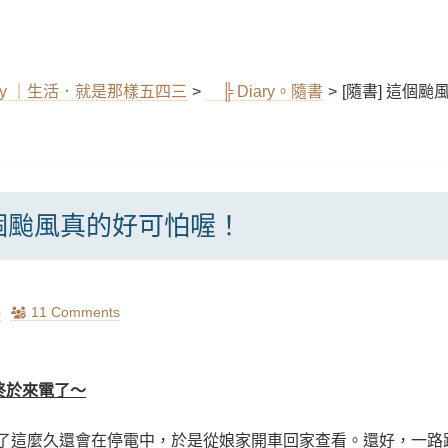
ary ｜生活．就是那樣五四三
>
╠ Diary。隨書
>
[隨書] 這個
這個颱風真的好可怕喔！
瑪
11 Comments
0 終於來電了～
了這麼久還會在停電中，於是從娘家開車回家查看。還好，一路