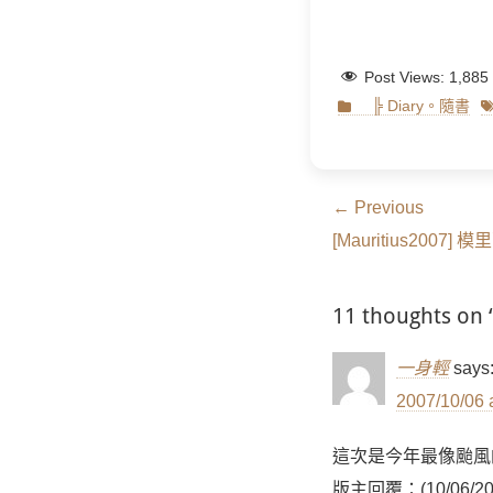
Post Views:
1,885
Categories
T
╠ Diary。隨書
文
← Previous
Previous
章
[Mauritius2007] 
post:
導
11 thoughts
覽
一身輕
says
2007/10/06 
這次是今年最像颱風
版主回覆：(10/06/2007