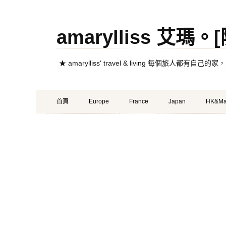
amarylliss 艾瑪
★ amarylliss' travel & living 每個旅人
Primary
Skip
首頁
Europe
France
Japan
HK&Ma
Menu
to
content