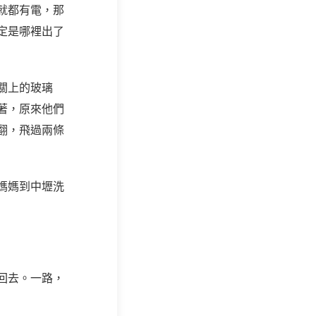
就都有電，那
定是哪裡出了
關上的玻璃
著，原來他們
翻，飛過兩條
媽媽到中壢洗
回去。一路，