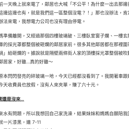
前一天晚上就來電了，鄰居也大喊「不公平！為什麼一出去那邊
這邊這邊也有，就是我們這一區整個沒電？！」那也沒辦法，肯
辦法來電，我想電力公司也沒有理由停電。
媽準備離開，又經過那個四樓玻璃破、三樓臥室窗子爛、一樓玄
庫的採光罩都整個被砸爛的鄰居家前。很多其他鄰居都在那裡圍
禍」給砸爛的。據說就是隔壁兩條街人家的頂樓採光罩整個被吹
鄰居家，好雖…真的好雖～
原本閃閃發亮的碎玻璃一地，今天已經都沒看到了。我開著車跟
今天收費員也放假，沒有人來夾單，賺了六十元。
0 電還是沒來…
來水有問題，所以我想回自己家洗澡，結果妹妹和媽媽自願陪我
一片漆黑，連 7-11