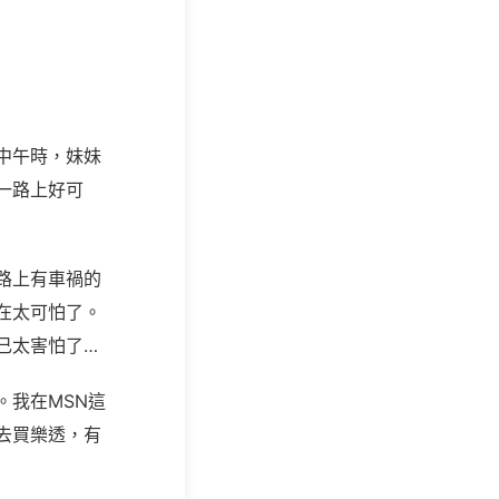
中午時，妹妹
一路上好可
路上有車禍的
在太可怕了。
己太害怕了…
。我在MSN這
去買樂透，有