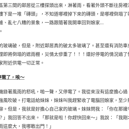
區第三間的鄰居從三樓探頭出來，淋著雨，看著外頭不斷往房裡
樓下是一堆「磚頭」，不知道哪裡掉下來的磚頭，是哪裡倒塌了
維、亂七八糟的景象，一路跟隨著我開車回到娘家…
。
的玻璃破，但是，附近鄰居真的破太多玻璃了。甚至還有消防車
理即將倒塌的遮雨棚，災情太慘重了！！！還好停電的情況過了
家附近供電一切正常。
0 停電了，唉～
機錄著風雨的怒吼，啪一聲，又停電了。我從來沒有這麼擔心過
強風吹破。打電話給妹妹，妹妹叫我趕緊收了電腦回娘家，至少
聊。但是，我就是好擔心自己家的玻璃。妹妹問我：「你在那邊
？」我回答不出來。「那就是啦！你趕快回來～」我說：「我剛
雨這麼大，我哪敢出門！」