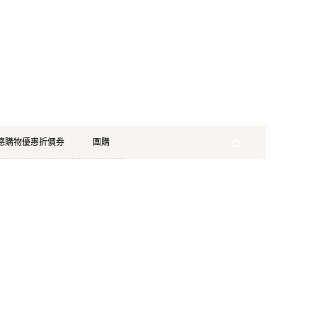
珂德購物優惠折價券
團購
Search