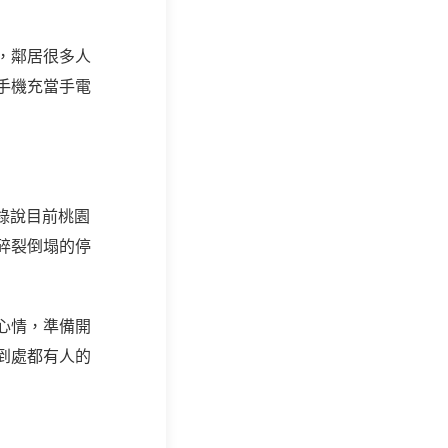
，鄰居很多人
手機充當手電
錄說目前桃園
碎裂倒塌的停
心情，準備開
到處都有人的