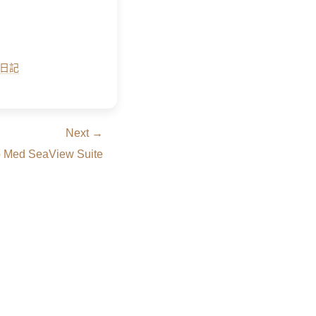
日記
Next →
 Med SeaView Suite