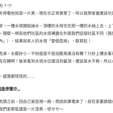
7-11
天停電他就是一片黑，現在也正常營業了，所以我想家裏應該也
常。一樓水塔開始抽水，頂樓的水塔也在把一樓的水抽上去，上
，隔壁一條街他們社區的水塔裸露在外跟我們這個社區不同（我
內」），結果就有人的水塔「整個歪掉」，歐買尬！
洗澡，水壓好小，不知道是不是加壓馬達沒有轉？只好上樓去看
有在轉啊！後來看到水塔水位還沒到最頂，應該是水不夠，所以
，感覺都怪怪的… …
0 還是停電中…
洗頭之前，回自己家巡視一趟，想說如果電來了，就在家裏換個
我們家那區還是一片漆黑，慘兮兮～