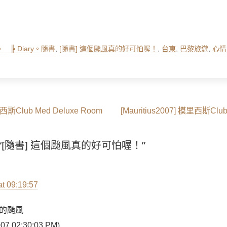
ags
╠ Diary。隨書
,
[隨書] 這個颱風真的好可怕喔！
,
台東
,
巴黎旅遊
,
心情
Next
模里西斯Club Med Deluxe Room
[Mauritius2007] 模里西斯Club
post:
 on “[隨書] 這個颱風真的好可怕喔！”
:
at 09:19:57
的颱風
 02:30:03 PM)