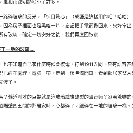
，風和雨都明顯地小了許多。
一路碎玻璃的反光，「怵目驚心」（成語是這樣用的吧？哈哈）
，因為房子裡面也是黑暗一片。忘記把手電筒帶回來，只好拿出
所有玻璃，確定一切安好之後，我們再度回娘家…
0 碎了一地的玻璃….
，也不知道自己家什麼時候會復電，打到1911去問，只有語音答
況已經在處理。電腦一帶，走到一樓準備開車，看到鄰居家整片
又傻了。
事？難道剛才的巨響就是這玻璃纖維破裂的聲音嘛？忍著驚嚇的
過隔壁四五間的鄰居家時，心都碎了，跟碎在一地的玻璃一樣。