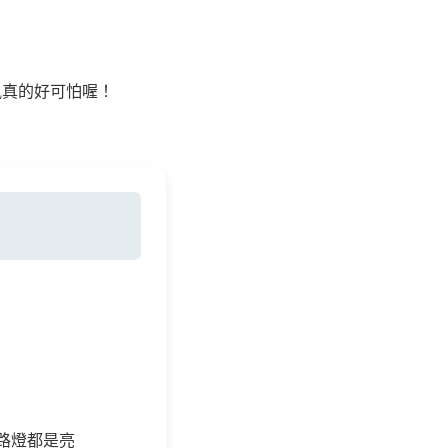
颱風真的好可怕喔！
路燈都是亮