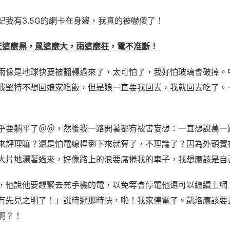
記我有3.5G的網卡在身邊，我真的被嚇傻了！
:20 天這麼黑，風這麼大，雨這麼狂，電不准斷！
雨像是地球快要被翻轉過來了，太可怕了，我好怕玻璃會破掉。
我堅持不想回娘家吃飯，但是娘一直要我回去，我就回去吃了。
乎要躺平了＠＠，然後我一路開著都有被害妄想：一直想說萬一
來評理嘛？還是怕電線桿倒下來就算了，不理論了？因為外頭實
大片地灑著過來，好像路上的浪要席捲我的車子，我想應該是自
，他說他要趕緊去充手機的電，以免等會停電他還可以繼續上網
有先見之明了！」說時遲那時快，啪！我家停電了。凱洛應該要
啊？！