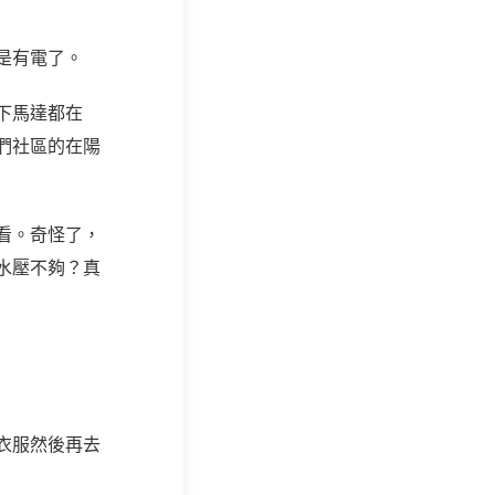
是有電了。
下馬達都在
們社區的在陽
看。奇怪了，
水壓不夠？真
衣服然後再去