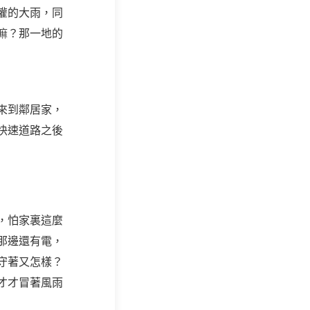
灌的大雨，同
嘛？那一地的
來到鄰居家，
快速道路之後
，怕家裏這麼
那邊還有電，
守著又怎樣？
才才冒著風雨