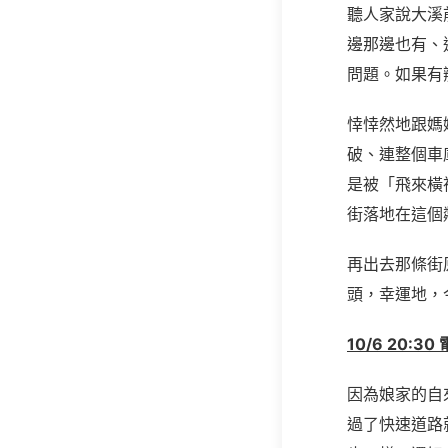
聽人家說大溪
邊那邊也有、
問題。如果有
悻悻然地跟媽
破、連整個車
是被「飛來橫
街落地在這個
再出去那條街
頭，幸運地，
10/6 20:3
因為娘家的自
過了快速道路就