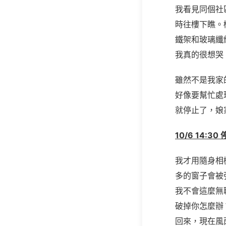
我看見同個社
時往樓下瞧。
鐵架和玻璃纖
我真的很想哭
雖然不是我家
好像要幫忙處
就停止了，娘
10/6 14:3
我才用隨身相
多的窗子會被
我不會這麼無
破掉你怎麼辦
回來，現在風