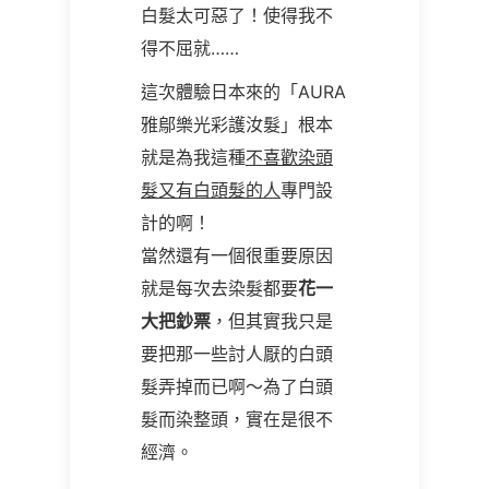
白髮太可惡了！使得我不
得不屈就
……
這次體驗日本來的「AURA
雅鄔樂光彩護汝髮」根本
就是為我這種
不喜歡染頭
髮又有白頭髮的人
專門設
計的啊！
當然還有一個很重要原因
就是每次去染髮都要
花一
大把鈔票
，但其實我只是
要把那一些討人厭的白頭
髮弄掉而已啊～為了白頭
髮而染整頭，實在是很不
經濟。