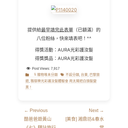
提供給
最早填完此表單
（已額滿）的
八位粉絲，快來填表吧！
^^
得獎活動：AURA光彩護汝髮
得獎獎品：AURA光彩護汝髮
Post Views:
7,917
Categories
Tags
╚ 雜物堆未分類
不設分類
,
台東
,
巴黎旅
遊
,
雅鄔樂光彩護汝髮體驗會 用太陽把白頭髮變
黑！
文
← Previous
Next →
章
Previous
Next
酷爸爸遊黃山
[美食] 湘鼎坊&春水
導
post:
post:
《七》驛站旅行
堂