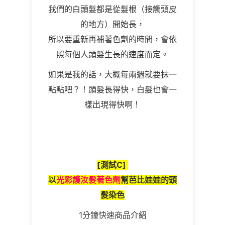
我們的白頭髮都是從髮根（接觸頭皮
的地方）開始長，
所以要重新再補著色劑的時間，會依
照每個人頭髮生長的速度而定。
如果是我的話，大概每兩週就要抹一
點點吧？！頭髮長得快，白髮也會一
樣出現得快啊！
[
測試
C]
以
光彩護汝髮著色劑
幫芭比娃娃的頭
髮染色
1分鐘快速商品介紹