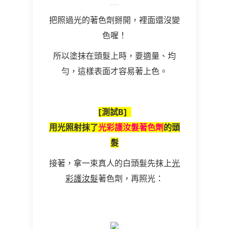
把照過光的著色劑掰開，裡面還沒變
色喔！
所以塗抹在頭髮上時，要適量、均
勻，這樣表面才容易著上色。
[
測試
B]
用光照射抹了
光彩護汝髮著色劑
的頭
髮
接著，拿一束真人的白頭髮先抹上
光
彩護汝髮
著色劑，再照光：