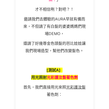
才不相信咧？對吧？！
邀請我們去體驗的AURA早就有備而
來，不但請了有白髮的婆婆媽媽們現
場DEMO，
還請了好幾尊金色頭髮的芭比娃娃讓
我們現場造型，幫他們改變髮色。
[
測試
A]
用光照射
光彩護汝髮著色劑
首先，我們直接用光來照
光彩護汝髮
著色劑：