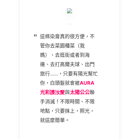
這條染膏真的很方便，不
管你去菜園種菜（我
媽）、去逛街或者到海
邊、去打高爾夫球、出門
旅行
……
，只要有陽光幫忙
你，白頭髮就會被
AURA
光彩
護汝髮
與
太陽公公
聯
手消滅！不限時間、不限
地點，只要抹上，照光，
就這麼簡單。