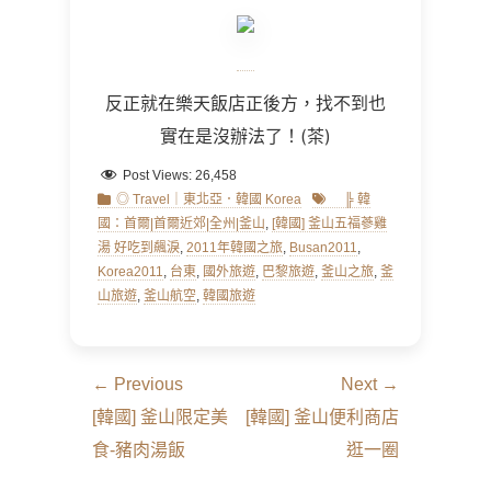
反正就在樂天飯店正後方，找不到也
實在是沒辦法了！
(
茶
)
Post Views:
26,458
Categories
Tags
◎ Travel｜東北亞．韓國 Korea
╠ 韓
國：首爾|首爾近郊|全州|釜山
,
[韓國] 釜山五福蔘雞
湯 好吃到飆淚
,
2011年韓國之旅
,
Busan2011
,
Korea2011
,
台東
,
國外旅遊
,
巴黎旅遊
,
釜山之旅
,
釜
山旅遊
,
釜山航空
,
韓國旅遊
文
← Previous
Next →
章
Previous
Next
[韓國] 釜山限定美
[韓國] 釜山便利商店
導
post:
post:
食-豬肉湯飯
逛一圈
覽