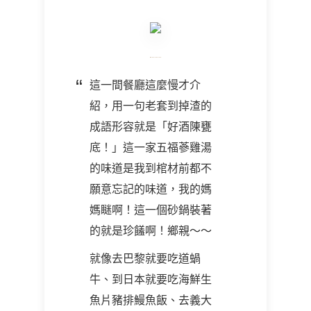
這一間餐廳這麼慢才介
紹，用一句老套到掉渣的
成語形容就是「好酒陳甕
底！」這一家五福蔘雞湯
的味道是我到棺材前都不
願意忘記的味道，我的媽
媽瞇啊！這一個砂鍋裝著
的就是珍饈啊！鄉親～～
就像去巴黎就要吃道蝸
牛、到日本就要吃海鮮生
魚片豬排鰻魚飯、去義大