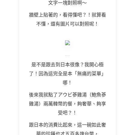
文字一塊對照啊～
牆壁上貼著的，看得懂吧？！就算看
不懂，還有圖片可以對照呢！
是不是跟去到日本很像？我開心極
了！因為這完全是本「無痛的菜單」
哪！
後來我就點了アウビ蔘雞湯（鮑魚蔘
雞湯）兩萬韓幣的餐，夠奢華、夠享
受吧？！
跟日本的消費比起來，這一碗如此奢
華的珍饈也才五百多塊台幣，