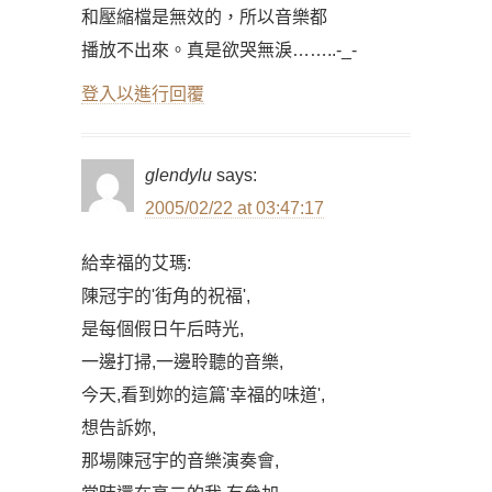
和壓縮檔是無效的，所以音樂都
播放不出來。真是欲哭無淚……..-_-
登入以進行回覆
glendylu
says:
2005/02/22 at 03:47:17
給幸福的艾瑪:
陳冠宇的'街角的祝福',
是每個假日午后時光,
一邊打掃,一邊聆聽的音樂,
今天,看到妳的這篇'幸福的味道',
想告訴妳,
那場陳冠宇的音樂演奏會,