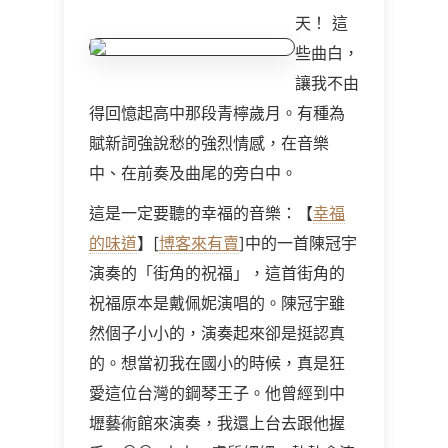
天！ 這
些曲白，
讓我不由
得回憶起高中那段青檸歲月。有種為
賦新詞強說愁的強烈情感，在音樂
中、在前奏及曲尾的旁白中。
這是一定要聽的幸福的音樂：【
幸福
的味道
】[
博客來有賣
]中的一首陳冠宇
演奏的「街角的祝福」，這首街角的
祝福原本是戴佩妮演唱的。陳冠宇雖
然個子小小的，演奏起來卻是挺認真
的。想當初我在國小的時候，真是狂
愛這位台灣的鋼琴王子。他曾經到中
壢藝術館來演奏，我還上台去跟他握