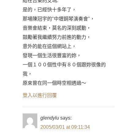
給在台東的艾瑪:
是的，已經快十多年了，
那場陳冠宇的"中壢鋼琴演奏會"，
音樂會結束，莫名的深刻感動，
鼓勵著我繼續努力前進的動力，
意外的能在這個網站上，
發現一個生活很豐富的妳，
一個１００個性中有８０個跟妳很像的
我，
原來曾在同一個時空相遇過～
登入以進行回覆
glendylu
says:
2005/03/01 at 09:11:34