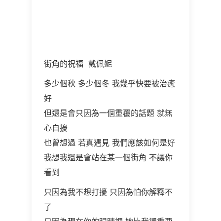
踏著楓葉去旅行
你. 聽見幸福的味道了嗎?
33首幸福感100%的沉靜心靈之作
街角的祝福 戴佩妮
多少個秋 多少個冬 我幾乎快要被治癒
好
但還是會只因為一個重覆的話題 就無
心自擾
也曾想過 若真遇見 我們應該如何是好
我想我還是會站在某一個街角 不讓你
看到
只因為我不想打擾 只因為怕你解釋不
了