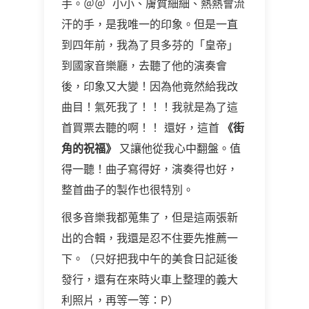
手。＠＠ 小小、膚質細細、熱熱會流
汗的手，是我唯一的印象。但是一直
到四年前，我為了貝多芬的「皇帝」
到國家音樂廳，去聽了他的演奏會
後，印象又大變！因為他竟然給我改
曲目！氣死我了！！！我就是為了這
首買票去聽的啊！！ 還好，這首
《街
角的祝福》
又讓他從我心中翻盤。值
得一聽！曲子寫得好，演奏得也好，
整首曲子的製作也很特別。
很多音樂我都蒐集了，但是這兩張新
出的合輯，我還是忍不住要先推薦一
下。（只好把我中午的美食日記延後
發行，還有在來時火車上整理的義大
利照片，再等一等：P）