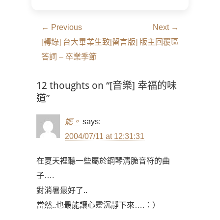
文
← Previous
Next →
章
Previous
Next
[轉錄] 台大畢業生致
[留言版] 版主回覆區
導
post:
post:
答詞 – 卒業季節
覽
12 thoughts on “[音樂] 幸福的味
道”
妮。
says:
2004/07/11 at 12:31:31
在夏天裡聽一些屬於鋼琴清脆音符的曲
子….
對消暑最好了..
當然..也最能讓心靈沉靜下來….：）