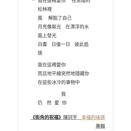
我在這裡愛你 在黑暗的
松林裡
風 解脫了自己
月亮像粼光 在漂浮的水
面上發光
白晝 日復一日 彼此追
逐
我在這裡愛你
而且地平線突然地隱藏你
在這些冰冷的事物中
我
仍 然 愛 你
《街角的祝福》
陳冠宇
幸福的味道
專輯