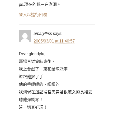
ps.現在的我－在澎湖。
登入以進行回覆
amarylliss
says:
2005/03/01 at 11:40:57
Dear glendylu,
那場音樂會結束後，
我上台獻了一束花給陳冠宇
還跟他握了手
他的手暖暖的、細細的
我到現在還記得當天穿著很淑女的長裙去
聽他彈鋼琴！
這一切真好玩！