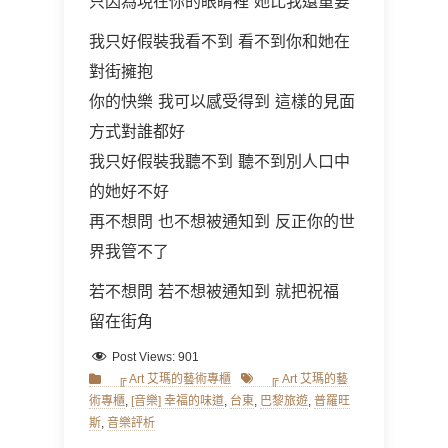
只因為現在你的眼睛裡 她比我還重要
我只好假裝我看不到 看不到你和她在
對街擁抱
你的快樂 我可以感受得到 這樣的見面
方式對誰都好
我只好假裝我聽不到 聽不到別人口中
的她好不好
再不想問 也不想被通知到 反正你的世
界我管不了
若不想問 若不想被通知到 就把祝福
留在街角
Post Views:
901
Categories
Tags
╔ Art 艾瑪的藝術專櫃
╔ Art 艾瑪的藝
術專櫃
,
[音樂] 幸福的味道
,
台東
,
巴黎旅遊
,
普羅旺
斯
,
音樂評析