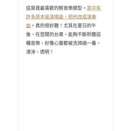
這是我最喜歡的輕音樂類型。
其中有
許多原本是演唱曲，把他改成演奏
曲
。真的很好聽！尤其在夏日的午
後，在悠閒的台東，能夠不斷聆聽這
種音樂，好像心靈都被洗滌過一番，
澄淨，透明！
管他的 來個心靈落跑吧!
楓.沁涼涼的. 太陽.暖暖的. 芬多精.清香
香的.
你聽見了嗎?
空氣中那悠揚流暢的隱隱熱情
點醒了心中那隱藏的
很輕很柔的幸福