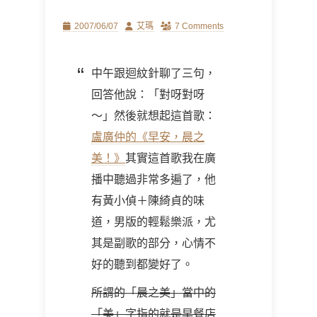
Posted
Author
2007/06/07
艾瑪
7 Comments
on
中午跟迴紋針聊了三句，
回答他說：「對呀對呀
～」然後就想起這首歌：
盧廣仲的《早安，晨之
美！》
其實這首歌我在廣
播中聽過非常多遍了，他
有黃小偵＋陳綺貞的味
道，男版的輕鬆樂派，尤
其是副歌的部分，心情不
好的聽到都變好了。
所謂的「晨之美」當中的
「美」字指的就是早餐店