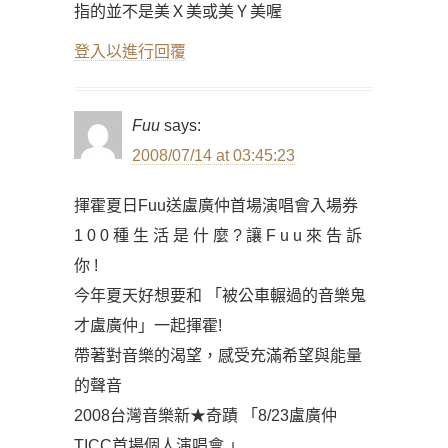
指的並不是美Ｘ美或美Ｙ美喔
登入以進行回覆
Fuu
says:
2008/07/14 at 03:45:23
揮霍夏日Fuu送盧廣仲首場演唱會入場券
1 0 0 種 生 活 是 什 麼 ? 讓 F u u 來 告 訴
你 !
今年夏天好想要和 「被公車輾過的音樂鬼
才盧廣仲」一起揮霍!
帶著對音樂的渴望，感受充滿希望與能量
的聲音
2008台灣音樂新★奇蹟 「8/23盧廣仲
TICC首場個人演唱會 」