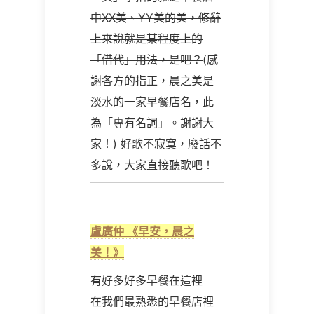
中XX美、YY美的美，修辭
上來說就是某程度上的
「借代」用法，是吧？
(感
謝各方的指正，晨之美是
淡水的一家早餐店名，此
為「專有名詞」。謝謝大
家！) 好歌不寂寞，廢話不
多說，大家直接聽歌吧！
盧廣仲
《早安，晨之
美！》
有好多好多早餐在這裡
在我們最熟悉的早餐店裡