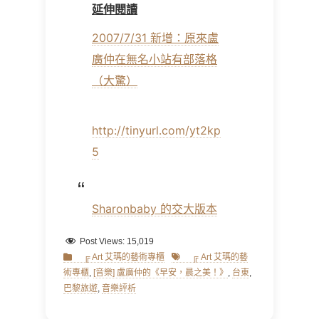
延伸閱讀
2007/7/31 新增：原來盧
廣仲在無名小站有部落格
（大驚）
http://tinyurl.com/yt2kp
5
Sharonbaby
的交大版本
Post Views:
15,019
Categories
Tags
╔ Art 艾瑪的藝術專櫃
╔ Art 艾瑪的藝
術專櫃
,
[音樂] 盧廣仲的《早安，晨之美！》
,
台東
,
巴黎旅遊
,
音樂評析