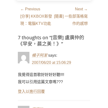
文
← Previous
Next →
章
Previous
Next
[分享] KKBOX新發
[隨書] 一些部落格寫
導
post:
post:
現：電腦KTV功能
作的感想
覽
7 thoughts on “[音樂] 盧廣仲的
《早安，晨之美！》”
橘子阿潔
says:
2007/06/20 at 15:06:29
我覺得這首歌好好好好聽!!!!
我可以引用這篇文章嗎???
登入以進行回覆