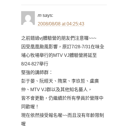
m
says:
2008/08/08 at 04:25:43
之前錯過vj體驗營的朋友們注意囉~~~
因受凰凰颱風影響，原訂7/28-7/31在味全
埔心牧場舉行的MTV VJ體驗營將延至
8/24-827舉行
堅強的講師群：
彭于晏、阮經天、隋棠、李玖哲、盧廣
仲、MTV VJ群以及其他知名藝人，
皆不會更動，仍繼續於所有學員於營隊中
同歡喔！
現在依然接受報名喔~~而且沒有年齡限制
喔