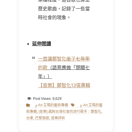
歷史歌曲，記錄了一些當
時社會的現象。
延伸閱讀
一首讓鄭智化
坐了七年牢
的歌
（語意應做「閉關七
年」）
【音樂】鄭智化13張專輯
Post Views:
9,629
Categories
Tags
╔ Art 艾瑪的藝術專櫃
╔ Art 艾瑪的藝
術專櫃
,
[音樂] 諷刺台灣社會的流行歌手：鄭智化
,
台東
,
巴黎旅遊
,
音樂評析