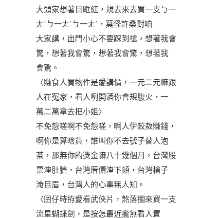
大頭家想著目眶紅，規去來去買一支ㄅ一
ㄤˋㄅ一ㄤˋㄅ一ㄤˋ，莫怪許桑對咱
大家講，出門小心不要踩到槍，想著我會
驚，想著我會驚，想著我會驚，想著我
會驚。
〈賺食人買物件是愛講價，一元二元嘛跟
人在冤家，看人咧開酒你會規腹火，一
萬二萬拿去把小姐〉
不免怨嗟啊不免怨嗟，啊人伊較敖賺錢，
啊你是算啥貨，誰叫你不去號子替人泡
茶，那無你的獎金嘛八十幾個月，台灣股
票淹肚臍，台灣厝價淹下頦，台灣槍子
淹目眉，台灣人的心事無人知。
〈囝仔時拵愛看武俠片，煞落擱來買一支
流星蝴蝶劍，是按怎最近攏無看人置