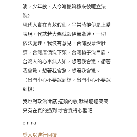
演，少年誒，人今嘛攏嘛移來彼囉立法
院〉
現代人實在真敖假仙，平常時拵伊是上愛
表現，代誌若大條就跟伊無牽連，一切
依法處理，我沒有意見，台灣股票淹肚
臍，台灣厝價淹下頦，台灣槍子淹目眉，
台灣人的心事無人知，想著我會驚，想著
我會驚，想著我會驚，想著我會驚。
〈出門小心不要踩到槍，出門小心不要踩
到槍〉
我也對政治冷感 這類的歌 就是聽聽笑笑
只有在真的遇到 才會覺得心酸吧
emma
登入以進行回覆