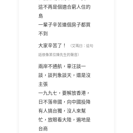
這不再是個適合窮人住的
島
一輩子辛苦連個房子都買
不到
大家辛苦了！
（艾瑪曰：這句
話很像某位陳先生的聲音）
兩岸不通航，辜汪談一
談，談判象談天，還是沒
主張
一九九七，要解放香港，
日不落帝國，向中國投降
有人搞台獨，沒人來幫
忙，放眼看大陸，遍地是
台商