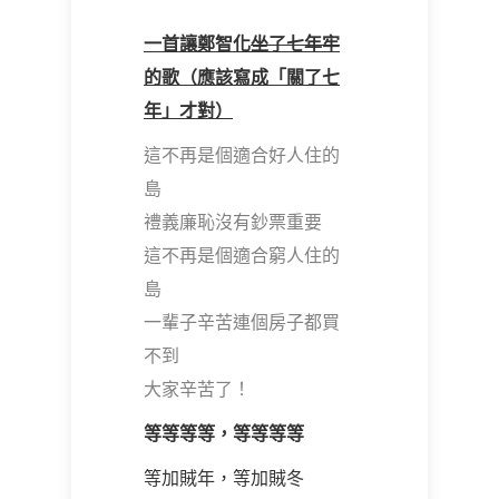
一首讓鄭智化
坐了七年牢
的歌（應該寫成「關了七
年」才對）
這不再是個適合好人住的
島
禮義廉恥沒有鈔票重要
這不再是個適合窮人住的
島
一輩子辛苦連個房子都買
不到
大家辛苦了！
等等等等，等等等等
等加賊年，等加賊冬