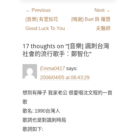
文
← Previous
Next →
章
Previous
Next
[音樂] 有里知花
[鳴謝] Bart 與 羅慧
導
post:
post:
Good Luck To You
夫醫師
覽
17 thoughts on “[音樂] 諷刺台灣
社會的流行歌手：鄭智化”
Emma0417
says:
2006/04/05 at 08:43:29
想到有陣子 我家老公 很愛唱沈文程的一首
歌
歌名: 1990台灣人
歌詞也是對諷刺時局
歌詞如下: