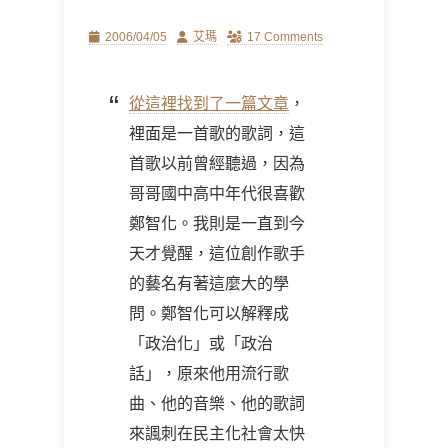
Posted
Author
2006/04/05
艾瑪
17 Comments
on
從這裡找到了一篇文章
，
裡面是一首歌的歌詞，這
首歌以前曾經聽過，因為
哥哥國中高中年代很喜歡
鄭智化。我則是一直到今
天才覺醒，這位創作歌手
的藝名有著這麼大的學
問。鄭智化可以解釋成
「政治化」或「政治
話」，原來他用流行歌
曲、他的音樂、他的歌詞
來諷刺在民主化社會太快