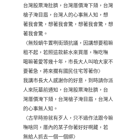
台灣股票淹肚臍，台灣厝價淹下頦，台灣
槍子淹目眉，台灣人的心事無人知，想
著我會驚，想著我會驚，想著我會驚，想
著我會驚。
〈無殼蝸牛置咧街頭抗議，因講想要租嘛
租不起，若照這款薪水來買厝，嘸吃嘸
喝嘛著愛等幾十年，市長大人叫咱大家不
要著急，將來擱有國民住宅等著你〉
我講市長大人感謝你的好意，到時請你派
人來阮墓前通知，台灣股票淹肚臍，台
灣厝價淹下頦，台灣槍子淹目眉，台灣人
的心事無人知。
〈古早時拵就有歹人，只不過作法跟今嘛
嘸啥同，厝內的某子你著好好啊藏，若
無給人抓去一個一個綁〉