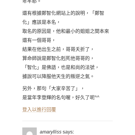
年牢耶。
還有根據鄭智化網站上的說明，「鄭智
化」應該是本名，
取名的原因是，他和最小的姐姐之間本來
還有一個哥哥，
結果在他出生之前，哥哥夭折了，
算命師說是鄭智化剋死他哥哥的，
「智化」是佛語，也是和尚的法號，
據說可以降服他天生的叛逆之氣。
另外，那句「大家辛苦了」，
是當年李登輝的名句喔，好久了呢^^
登入以進行回覆
amarylliss
says: