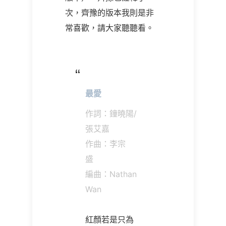
次，齊豫的版本我則是非
常喜歡，請大家聽聽看。
最愛
作詞：鐘曉陽/
張艾嘉
作曲：李宗
盛
編曲：Nathan
Wan
紅顏若是只為