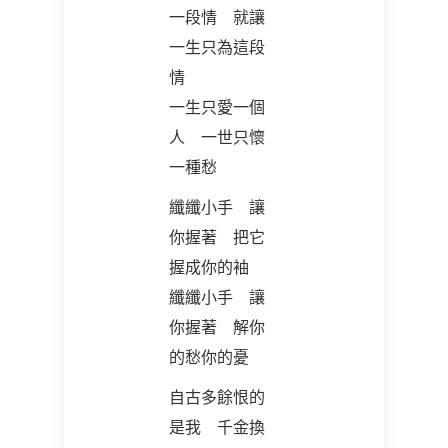
一段情 就讓
一生只為這段
情
一生只愛一個
人 一世只懷
一種愁
纖纖小手 讓
你握著 把它
握成你的袖
纖纖小手 讓
你握著 解你
的愁你的憂
自古多餘恨的
是我 千金換