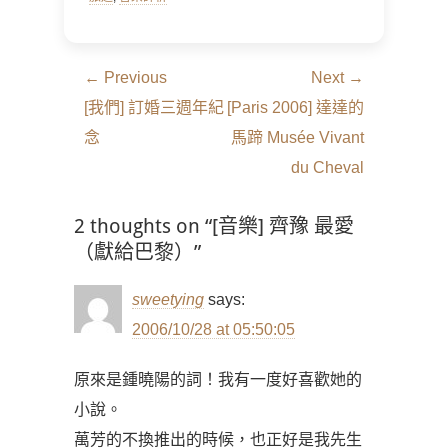
文
← Previous
Next →
章
Previous
Next
[我們] 訂婚三週年紀
[Paris 2006] 達達的
導
post:
post:
念
馬蹄 Musée Vivant
覽
du Cheval
2 thoughts on “[音樂] 齊豫 最愛
（獻給巴黎）”
sweetying
says:
2006/10/28 at 05:50:05
原來是鍾曉陽的詞！我有一度好喜歡她的
小說。
萬芳的不換推出的時候，也正好是我先生