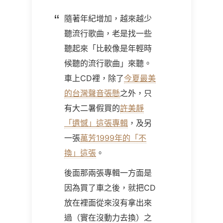
隨著年紀增加，越來越少
聽流行歌曲，老是找一些
聽起來「比較像是年輕時
候聽的流行歌曲」來聽。
車上CD裡，除了
今夏最美
的台灣聲音張懸
之外，只
有大二暑假買的
許美靜
「遺憾」這張專輯
，及另
一張
萬芳
1999
年的「不
換」這張
。
後面那兩張專輯一方面是
因為買了車之後，就把CD
放在裡面從來沒有拿出來
過（實在沒動力去換）之