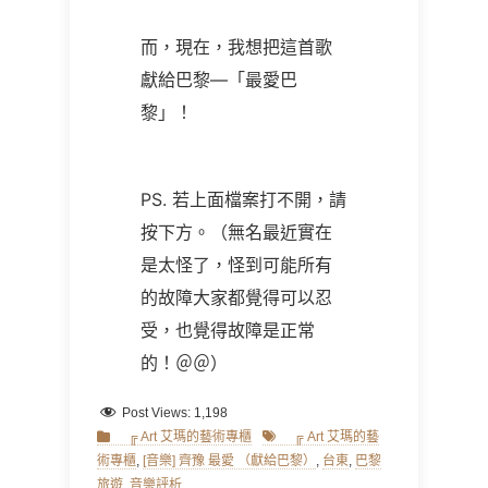
而，現在，我想把這首歌
獻給巴黎
—
「最愛巴
黎」！
PS.
若上面檔案打不開，請
按下方。（無名最近實在
是太怪了，怪到可能所有
的故障大家都覺得可以忍
受，也覺得故障是正常
的！＠＠）
Post Views:
1,198
Categories
Tags
╔ Art 艾瑪的藝術專櫃
╔ Art 艾瑪的藝
術專櫃
,
[音樂] 齊豫 最愛 （獻給巴黎）
,
台東
,
巴黎
旅遊
,
音樂評析