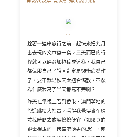
Posted
Author
2009/10/22
艾瑪
1 Comment
on
趁著一連串旅行之前，趕快來把九月
出去玩的文章寫一寫。三天而已的行
程就可以碎念加拖稿成這樣，我自己
都佩服自己了說。肯定是懶惰病發作
了，要不就是秋天太適合懶散，不然
為什麼我寫了半天都寫不完啊？！
昨天在電視上看到香港、澳門等地的
旅遊跳樓大拍賣，看得我覺得實在應
該找時間去旅展撿撿便宜（如果真的
跟電視說的一樣這麼優惠的話），趁