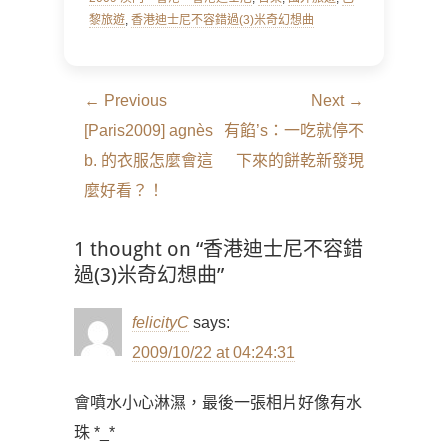
黎旅遊
,
香港迪士尼不容錯過(3)米奇幻想曲
文
← Previous
Next →
章
Previous
Next
[Paris2009] agnès
有餡’s：一吃就停不
導
post:
post:
b. 的衣服怎麼會這
下來的餅乾新發現
覽
麼好看？！
1 thought on “香港迪士尼不容錯
過(3)米奇幻想曲”
felicityC
says:
2009/10/22 at 04:24:31
會噴水小心淋濕，最後一張相片好像有水
珠 *_*