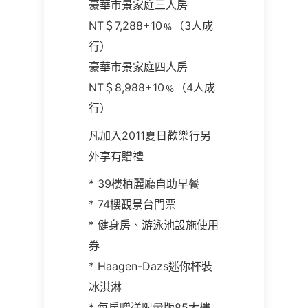
豪華市景家庭三人房
NT＄7,288+10﹪（3人成
行）
豪華市景家庭四人房
NT＄8,988+10﹪（4人成
行）
凡加入2011夏日歡樂行另
外享有贈禮
* 39樓栢麗廳自助早餐
* 74樓觀景台門票
* 健身房、游泳池設施使用
券
* Haagen-Dazs迷你杯裝
冰淇淋
* 每房贈送限量版85大樓