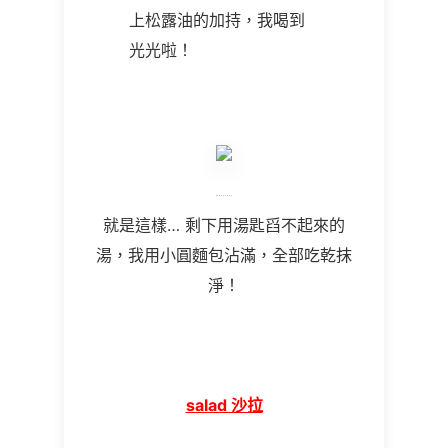
上松露油的加持，我喝到
光光啦！
就是這樣… 剩下用湯匙舀不起來的
湯，我用小圓麵包沾滿，全部吃乾抹
淨！
salad 沙拉