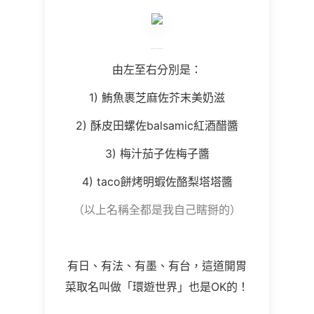
由左至右分別是：
1) 鮪魚裹芝麻佐芥末美奶滋
2) 酥皮田螺佐balsamic紅酒醋醬
3) 梅汁茄子佐梅子醬
4) taco餅烤明蝦佐酪梨塔塔醬
（以上名稱全都是我自己瞎掰的）
有日、有法、有墨、有台，這道開胃
菜取名叫做「環遊世界」也是OK的！