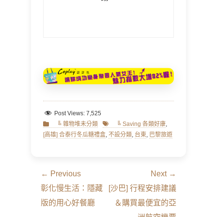
Post Views:
7,525
Categories
Tags
╚ 雜物堆未分類
╚ Saving 各類好康
,
[高雄] 合泰行冬瓜糖禮盒
,
不設分類
,
台東
,
巴黎旅遊
文
← Previous
Next →
章
Previous
Next
彰化慢生活：隱藏
[沙巴] 行程安排建議
導
post:
post:
版的用心好餐廳
＆購買最便宜的亞
覽