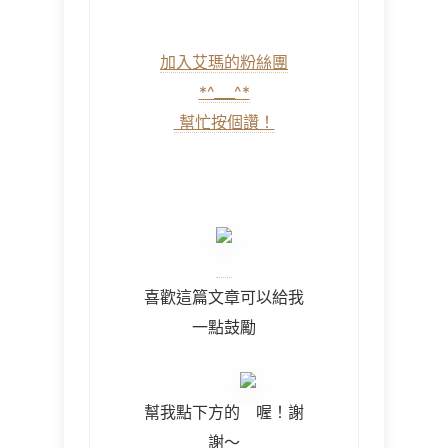
加入艾瑪的粉絲團
*^___^
*
幫忙按個讚！
喜歡這篇文章可以給我
一點鼓勵
幫我點下方的
喔！謝
謝～