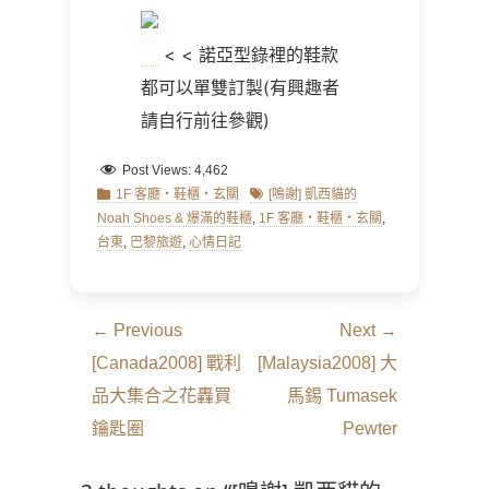
< < 諾亞型錄裡的鞋款
都可以單雙訂製(有興趣者
請自行前往參觀)
Post Views:
4,462
Categories
Tags
1F 客廳‧鞋櫃‧玄關
[鳴謝] 凱西貓的
Noah Shoes & 爆滿的鞋櫃
,
1F 客廳‧鞋櫃‧玄關
,
台東
,
巴黎旅遊
,
心情日記
文
← Previous
Next →
章
Previous
Next
[Canada2008] 戰利
[Malaysia2008] 大
導
post:
post:
品大集合之花轟買
馬錫 Tumasek
覽
鑰匙圈
Pewter