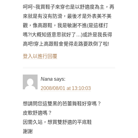
呵呵~我買鞋子來穿也是以舒適度為主，再
來就是有沒有防滑，最後才是外表美不美
觀，像高跟鞋，我是敏謝不進(是這樣打
嗎?!大概知道意思就好了…)或許是我長得
高吧!穿上高跟鞋會覺得走路要跌倒了啦!
登入以進行回覆
Nana
says:
2008/08/01 at 13:10:03
想請問您這雙黑的芭蕾舞鞋好穿嗎？
皮軟舒適嗎？
因需久站，想買雙舒適的平底鞋
謝謝