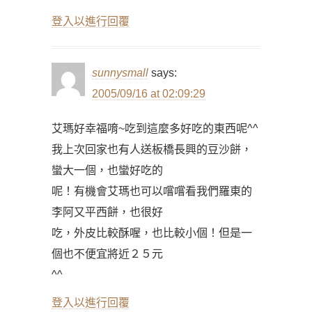
登入以進行回覆
sunnysmall
says:
2005/09/16 at 02:09:29
艾瑪好幸福唷~吃到這麼多好吃的東西呢^^
我上次回家也有人送板橋長興的豆沙餅，
蠻大一個，也蠻好吃的
呢！有機會艾瑪也可以嚐嚐看我們羅東的
李阿又平西餅，也很好
吃，外皮比較酥喔，也比較小個！但是一
個也不便宜將近２５元
^^
登入以進行回覆