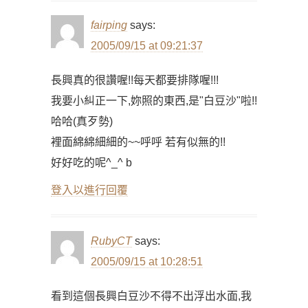
fairping
says:
2005/09/15 at 09:21:37
長興真的很讚喔!!每天都要排隊喔!!!
我要小糾正一下,妳照的東西,是"白豆沙"啦!!
哈哈(真歹勢)
裡面綿綿細細的~~呼呼 若有似無的!!
好好吃的呢^_^ b
登入以進行回覆
RubyCT
says:
2005/09/15 at 10:28:51
看到這個長興白豆沙不得不出浮出水面,我