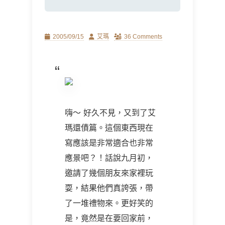
Posted
Author
2005/09/15
艾瑪
36 Comments
on
嗨～ 好久不見，又到了艾
瑪還債篇。這個東西現在
寫應該是非常適合也非常
應景吧？！話說九月初，
邀請了幾個朋友來家裡玩
耍，結果他們真誇張，帶
了一堆禮物來。更好笑的
是，竟然是在要回家前，