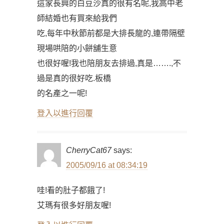
這家長興的白豆沙真的很有名呢,我高中老
師結婚也有買來給我們
吃,每年中秋節前都是大排長龍的,連帶隔壁
現場哄陪的小餅舖生意
也很好喔!我也陪朋友去排過,真是…….,不
過是真的很好吃.板橋
的名產之一呢!
登入以進行回覆
CherryCat67
says:
2005/09/16 at 08:34:19
哇!看的肚子都餓了!
艾瑪有很多好朋友喔!