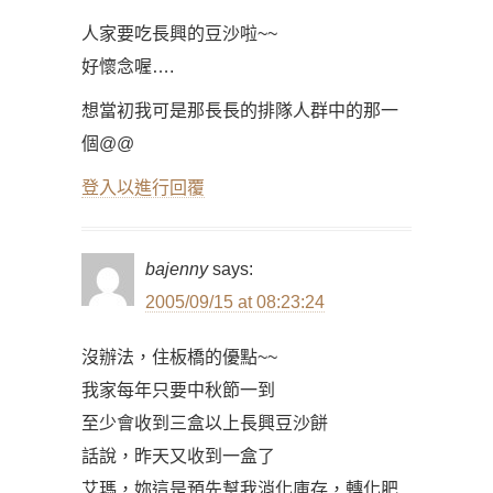
人家要吃長興的豆沙啦~~
好懷念喔….
想當初我可是那長長的排隊人群中的那一
個@@
登入以進行回覆
bajenny
says:
2005/09/15 at 08:23:24
沒辦法，住板橋的優點~~
我家每年只要中秋節一到
至少會收到三盒以上長興豆沙餅
話說，昨天又收到一盒了
艾瑪，妳這是預先幫我消化庫存，轉化肥