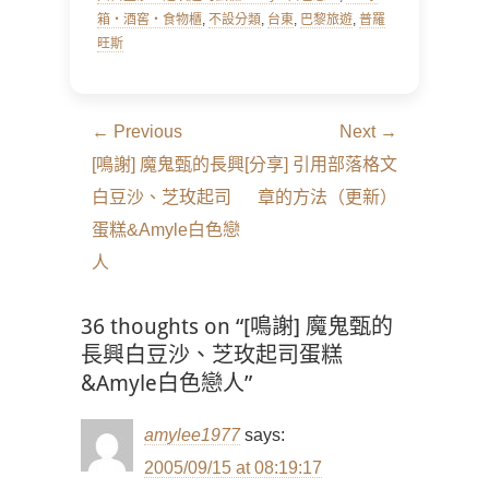
箱‧酒窖‧食物櫃
,
不設分類
,
台東
,
巴黎旅遊
,
普羅
旺斯
文
← Previous
Next →
章
Previous
Next
[鳴謝] 魔鬼甄的長興
[分享] 引用部落格文
導
post:
post:
白豆沙、芝玫起司
章的方法（更新）
覽
蛋糕&Amyle白色戀
人
36 thoughts on “[鳴謝] 魔鬼甄的
長興白豆沙、芝玫起司蛋糕
&Amyle白色戀人”
amylee1977
says:
2005/09/15 at 08:19:17