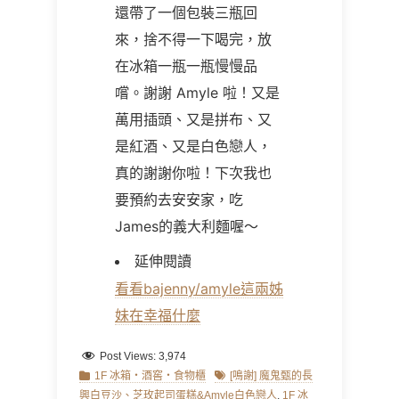
還帶了一個包裝三瓶回
來，捨不得一下喝完，放
在冰箱一瓶一瓶慢慢品
嚐。謝謝 Amyle 啦！又是
萬用插頭、又是拼布、又
是紅酒、又是白色戀人，
真的謝謝你啦！下次我也
要預約去安安家，吃
James的義大利麵喔～
延伸閱讀
看看bajenny/amyle這兩姊
妹在幸福什麼
Post Views:
3,974
Categories
Tags
1F 冰箱‧酒窖‧食物櫃
[鳴謝] 魔鬼甄的長
興白豆沙、芝玫起司蛋糕&Amyle白色戀人
,
1F 冰