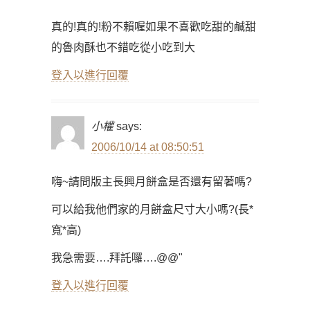
真的!真的!粉不賴喔如果不喜歡吃甜的鹹甜
的魯肉酥也不錯吃從小吃到大
登入以進行回覆
小權
says:
2006/10/14 at 08:50:51
嗨~請問版主長興月餅盒是否還有留著嗎?
可以給我他們家的月餅盒尺寸大小嗎?(長*
寬*高)
我急需要….拜託囉….@@"
登入以進行回覆