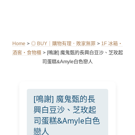
Home
>
◎ BUY｜購物有理．敗家無罪
>
1F 冰箱‧
酒窖‧食物櫃
>
[鳴謝] 魔鬼甄的長興白豆沙、芝玫起
司蛋糕&Amyle白色戀人
[鳴謝] 魔鬼甄的長
興白豆沙、芝玫起
司蛋糕&Amyle白色
戀人