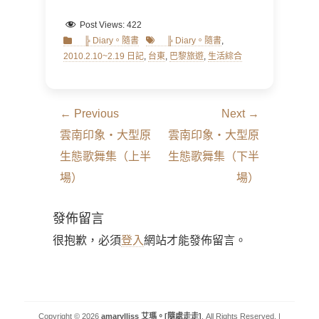
Post Views:
422
Categories
Tags
╠ Diary。隨書
╠ Diary。隨書
,
2010.2.10~2.19 日記
,
台東
,
巴黎旅遊
,
生活綜合
文
← Previous
Next →
章
Previous
Next
雲南印象‧大型原
雲南印象‧大型原
導
post:
post:
生態歌舞集（上半
生態歌舞集（下半
覽
場）
場）
發佈留言
很抱歉，必須
登入
網站才能發佈留言。
Copyright © 2026
amarylliss 艾瑪。[隨處走走]
. All Rights Reserved. |