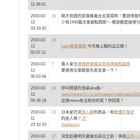
11:39:51
2010-02-
16
剛才到我的部落格後台去晃晃時，驚訝地發
12
少有1400篇文章被點閱耶～ 應該都是搜尋
03:33:42
2010-02-
19
12
Lativ敗家實錄
今天晚上戰利品公開！
02:07:11
2010-02-
7
看人家
香港旅遊發展局多有禮貌和誠意
12
要使用文章都會先來支會一下！
00:53:56
2010-02-
19
呼叫賢慧的泡菜aka姊，
12
www.forever21.co.jp/images/mailimage/201
00:36:18
這張menu有沒有你的菜？快回答！
2010-02-
23
日本星巴克
情人節
的商品，有比
櫻花限定
11
的迷人嗎？
JP
23:10:33
Starbucks
2010-02-
37
決定趁著明天最後出貨日之前，來挑
五件一千