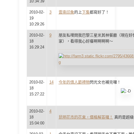
10:34:39
2010-02-
3
雲南印象
的上
下集
都寫好了！
19
10:29:26
2010-02-
9
朋友私噗問我巴黎三星米其林餐廳（現在好
18
家），看得我心好癢啊啊啊啊～
16:29:24
2010-02-
14
今年的情人節禮物
閃光文也補完囉！
18
15:27:22
2010-02-
4
18
昆明花市的花束，價格解答囉！
真的是超級
15:04:00