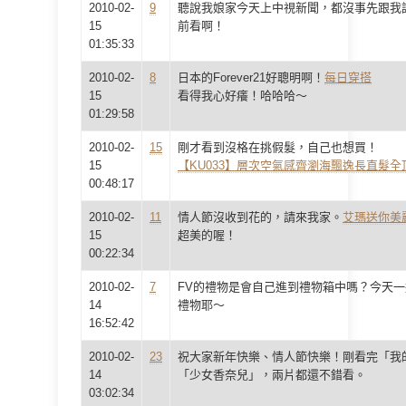
2010-02-
9
聽說我娘家今天上中視新聞，都沒事先跟我
15
前看啊！
01:35:33
2010-02-
8
日本的Forever21好聰明啊！
每日穿搭
15
看得我心好癢！哈哈哈～
01:29:58
2010-02-
15
剛才看到沒格在挑假髮，自己也想買！
15
【KU033】層次空氣感齊瀏海飄逸長直髮全
00:48:17
2010-02-
11
情人節沒收到花的，請來我家。
艾瑪送你美
15
超美的喔！
00:22:34
2010-02-
7
FV的禮物是會自己進到禮物箱中嗎？今天
14
禮物耶～
16:52:42
2010-02-
23
祝大家新年快樂、情人節快樂！剛看完「我
14
「少女香奈兒」，兩片都還不錯看。
03:02:34