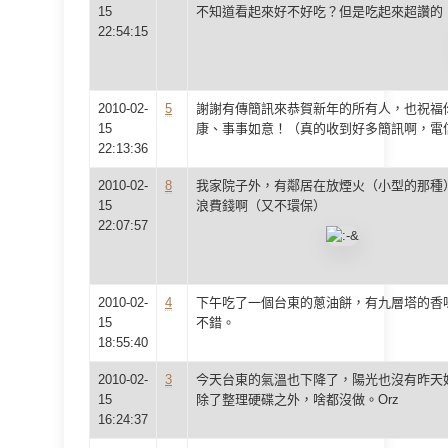
15
不知道看起來好不好吃？但是吃起來超讚的
22:54:15
2010-02-
5
謝謝有傳簡訊來恭賀新年的所有人，也祝福
15
康、事事如意！（真的收到好多簡訊啊，電
22:13:36
2010-02-
8
我家院子外，有鄰居在放煙火（小型的那種
15
浪費錢啊（又不環保）
22:07:57
2010-02-
4
下午吃了一個台東的蔥油餅，有九層塔的香
15
不錯。
18:55:40
2010-02-
3
今天台東的氣溫也下降了，陽光也沒有昨天
15
除了整理硬碟之外，啥都沒做。Orz
16:24:37