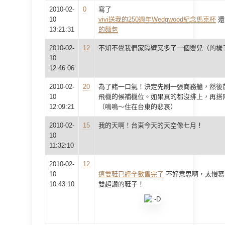
2010-02-
0
寫了
10
vivi送我的250週年Wedgwood紀念馬克杯
還
13:21:31
的麵包
2010-02-
12
不知不覺我們家隔壁又多了一個嬰兒（的樣
10
12:46:06
2010-02-
20
為了賭一口氣！決定先刷一張商務艙，然後
10
飛機的候補機位。如果真的都沒排上，再搭
12:09:21
（嗚嗚～住在台東的悲哀）
2010-02-
15
我的天啊！台東今天的天空像七月！
10
11:32:10
2010-02-
12
10
這雙鞋已經全數售完了
不好意思啊，太慢寫
10:43:10
雙超讚的鞋子！