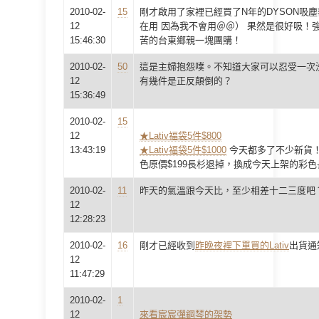
2010-02-
15
剛才啟用了家裡已經買了N年的DYSON吸
12
在用 因為我不會用＠＠） 果然是很好吸！
15:46:30
苦的台東鄉親一塊團購！
2010-02-
50
這是主婦抱怨噗。不知道大家可以忍受一次
12
有幾件是正反顛倒的？
15:36:49
2010-02-
15
12
★Lativ福袋5件$800
13:43:19
★Lativ福袋5件$1000
今天都多了不少新貨
色原價$199長杉退掉，換成今天上架的彩色
2010-02-
11
昨天的氣溫跟今天比，至少相差十二三度吧
12
12:28:23
2010-02-
16
剛才已經收到
昨晚夜裡下單買的Lativ
出貨通
12
11:47:29
2010-02-
1
12
來看宸宸彈鋼琴的架勢