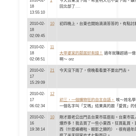
2010-02-
1
今天台東沒下雨，希望明天也不要下雨。雖
18
回北部了….
13:55:10
2010-02-
10
初四晚上，台東也開始滴滴答答的，有點討
18
02:09:45
2010-02-
11
18
大甲婆家的鄰居好有錢！
過年就賺超過一億
02:08:51
啊～ orz
2010-02-
21
今天沒下雨了，傍晚看看要不要出門去。
17
15:29:09
2010-02-
12
17
初三，一個購物狂的自言自語。
唉～姓名學
06:02:34
一個名字叫「艾瑪」結果真的跟「愛買」的
2010-02-
10
剛才跟老公出門去台東市區逛街。台東市區
16
爆炸多！我去買了一些小東西，狂買亂買，
19:38:14
西（什麼褲襪啦、眼影之類的），很有過年的
逛了半天回家也才七點而已。