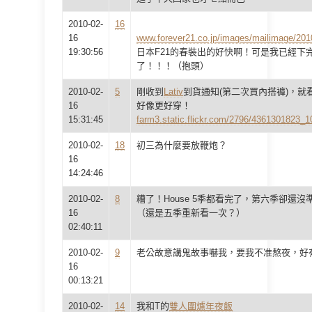
2010-02-
16
16
www.forever21.co.jp/images/mailimage/20
19:30:56
日本F21的春裝出的好快啊！可是我已經下
了！！！（抱頭）
2010-02-
5
剛收到
Lativ
到貨通知(第二次買內搭褲)，就
16
好像更好穿！
15:31:45
farm3.static.flickr.com/2796/4361301823_
2010-02-
18
初三為什麼要放鞭炮？
16
14:24:46
2010-02-
8
糟了！House 5季都看完了，第六季卻還
16
（還是五季重新看一次？）
02:40:11
2010-02-
9
老公故意講鬼故事嚇我，要我不准熬夜，好
16
00:13:21
2010-02-
14
我和T的
雙人圍爐年夜飯