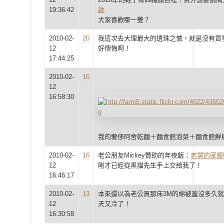
19:36:42
款
大家喜歡哪一雙？
2010-02-
20
我這次去大理最大的遺珠之憾，就是沒有買
12
好懊悔啊！
17:44:25
2010-02-
16
12
16:58:30
我的奢侈阿舍乾麵＋麵食館泡菜＋麵食館鮮
2010-02-
16
老公朋友Mickey贊助的年夜飯：
老舅的家鄉
12
剛才已經從黑貓先生手上交給我了！
16:46:17
2010-02-
13
本來還以為老公買那床3M的棉被蓋沒多久
12
天又冷了！
16:30:58