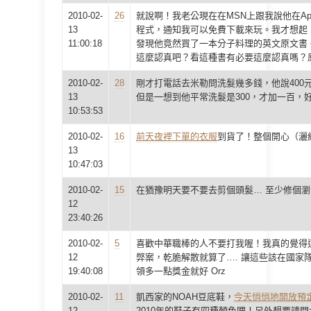
2010-02-
26
就說啊！我老公現在在MSN上跟我說他在App裡
13
程式，通知我可以免費下載來玩。我才想起
11:00:18
發現他竟然買了一本分子料理的英文原文書
這麼認真吧？看這種書有必要這麼認真嗎？
2010-02-
28
剛才打電話去米勒問洗髮幾多錢，他說400
13
但是一想到他平常洗髮是300，才加一百，
10:53:53
2010-02-
16
前天夜裡下單的衣服
到貨了！整個開心（灑
13
10:47:03
2010-02-
15
在猶豫明天要不要去剪個頭髮… 至少修個
12
23:40:26
2010-02-
5
喜歡中華職棒的人不要打我喔！我真的覺得
12
弊案，乾脆解散就算了…. 讓這些該在國家
19:40:08
領多一點獎金就好 Orz
2010-02-
11
凱西家的NOAH豆底鞋，
今天悄悄地開放預
12
2010年的鞋子有四種顏色哩！另外想要請問