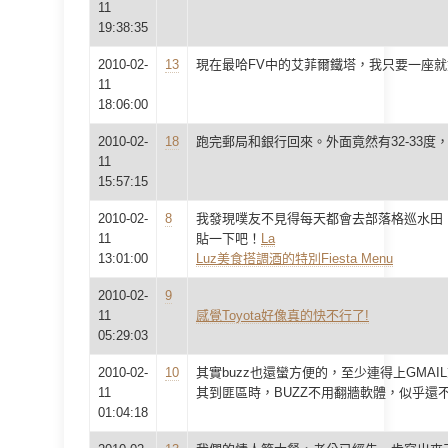
11
19:38:35
2010-02-
13
現在最哈FV中的艾菲爾鐵塔，我只要一座
11
18:06:00
2010-02-
18
跑完郵局和銀行回來。外面竟然有32-33度
11
15:57:15
2010-02-
8
我發現噗友不見得每天都會去部落格巡水田
11
貼一下吧！
La
13:01:00
Luz美食搭調酒的特別Fiesta Menu
2010-02-
9
11
感覺Toyota好像真的快不行了!
05:29:03
2010-02-
10
其實buzz也還蠻方便的，至少連得上GMA
11
其到匪區時，BUZZ不用翻牆軟體，似乎還
01:04:18