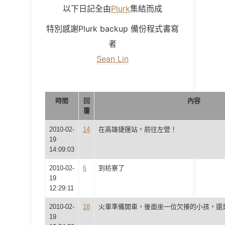
以下日記全由
Plurk
集結而成
特別感謝Plurk backup 備份程式書寫
者
Sean Lin
時間
回
內容
覆
2010-02-
14
在高雄捷運站，前往左營！
19
14:09:03
2010-02-
6
到枋寮了
19
12:29:11
2010-02-
18
火車準備開車，後面坐一位欠揍的小孩，還
19