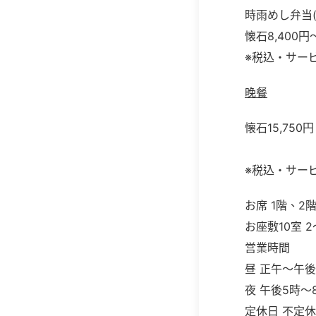
時雨めし弁当(
懐石8,400円
※税込・サー
晚餐
懐石15,750円
※税込・サー
お席 1階、2
お座敷10室 2
営業時間
昼 正午～午
夜 午後5時～
定休日 不定休