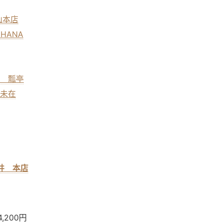
山本店
IHANA
畔 瓢亭
・未在
井 本店
,200円