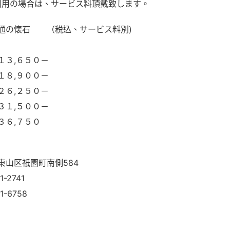
用の場合は、サービス料頂戴致します。
通の懐石 （税込、サービス料別)
,６５０－
,９００－
,２５０－
,５００－
,７５０
東山区祇園町南側584
1-2741
1-6758