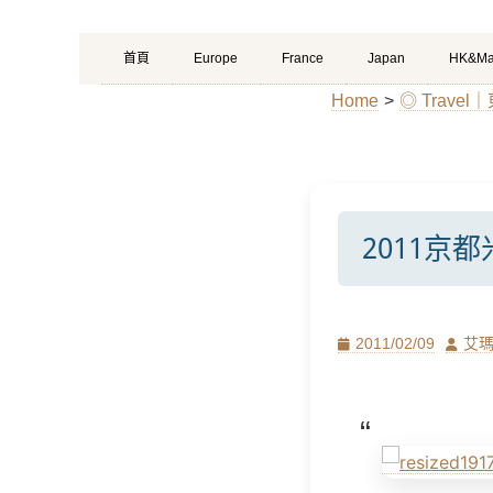
Primary
Skip
首頁
Europe
France
Japan
HK&Ma
Menu
to
Home
>
◎ Trave
content
2011京
Posted
Author
2011/02/09
艾
on