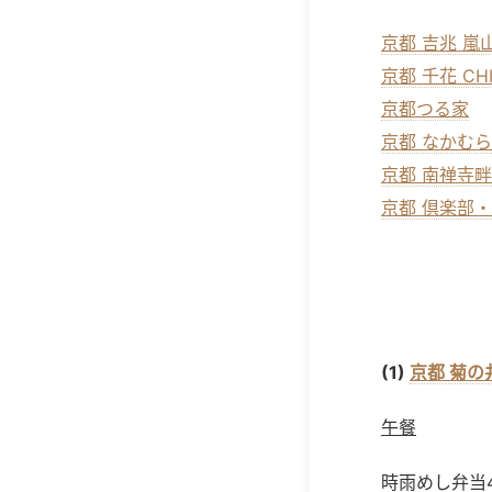
京都 吉兆 嵐
京都 千花 CH
京都つる家
京都 なかむら
京都 南禅寺
京都 倶楽部
(1)
京都 菊の
午餐
時雨めし弁当4