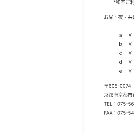
*和室ご利
お昼、夜、共
ａ－￥１３
ｂ－￥１８
ｃ－￥２６
ｄ－￥３１
ｅ－￥３６
〒605-0074
京都府京都市
TEL：075-56
FAX：075-54