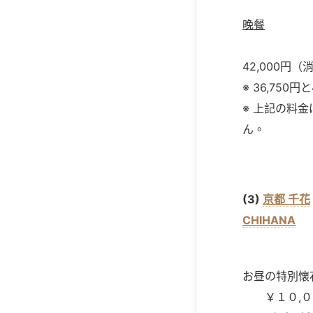
晚餐
42,000円
※ 36,75
※ 上記の料
ん。
(3)
京都 千花
CHIHANA
お昼の特別懐
￥１０,０