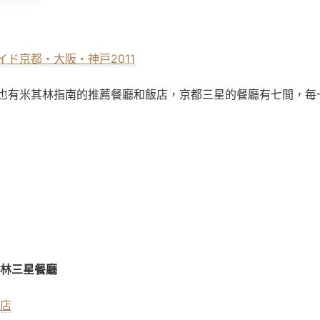
イド京都・大阪・神戸2011
也有米其林指南的推薦餐廳和飯店，京都三星的餐廳有七間，每
其林三星餐廳
本店