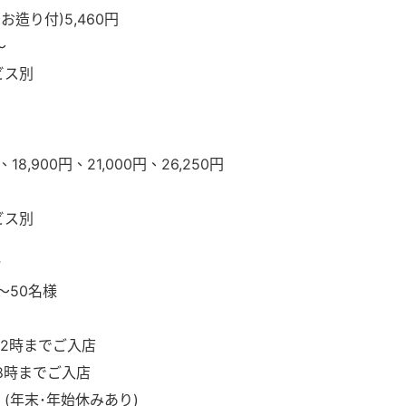
お造り付)5,460円
～
ビス別
、18,900円、21,000円、26,250円
ビス別
階
～50名様
後2時までご入店
8時までご入店
 (年末･年始休みあり)