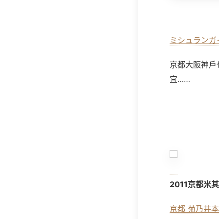
ミシュランガ
京都大阪神戶
宜
……
2011京都米
京都 菊乃井