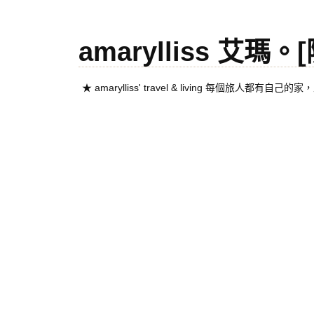
amarylliss 艾瑪
★ amarylliss' travel & living 每個旅人