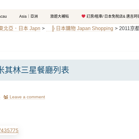
cau
Asia｜亞洲
旅遊大補帖
訂房/租車/ 日本免稅店& 唐吉
l｜東北亞．日本 Japn
>
╠ 日本購物 Japan Shopping
>
2011
都米其林三星餐廳列表
瑪
Leave a comment