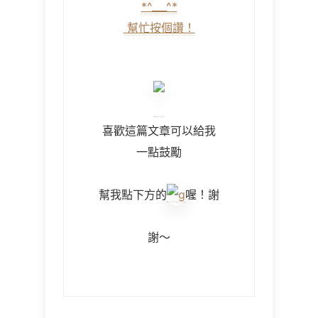
*^___^
*
幫忙按個讚！
喜歡這篇文章可以給我
一點鼓勵
幫我點下方的
喔！謝
謝～