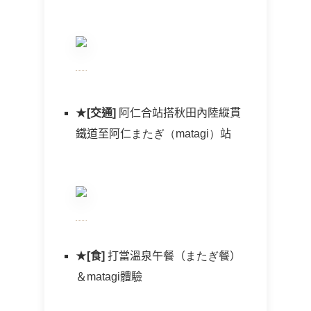
★
[交通]
阿仁合站搭秋田內陸縱貫
鐵道至阿仁
またぎ（
matagi
）
站
★
[食]
打當溫泉午餐（
またぎ
餐）
＆matagi體驗