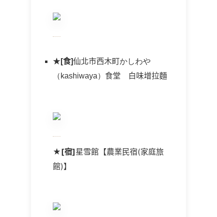
★
[食]
仙北市西木町
かしわや
（
kashiwaya
）
食堂
白味增拉麵
★
[宿]
星雪館【農業民宿(家庭旅
館)】