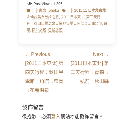
Post Views:
1,296
Categories
Tags
╠ 東北 Tohoku
╠ 2011.11 日本北東北
＆仙台美食散步之旅
,
[2011日本東北] 第三天行
程：秋田日景溫泉→白神火腿→阿仁合→仙北市
,
台
東
,
國外旅遊
,
巴黎旅遊
文
← Previous
Next →
章
Previous
Next
[2011日本東北] 第
[2011日本東北] 第
導
post:
post:
四天行程：秋田星
二天行程：青森→
覽
雪館→角館→盛岡
弘前→秋田縣
→花卷溫泉
發佈留言
很抱歉，必須
登入
網站才能發佈留言。